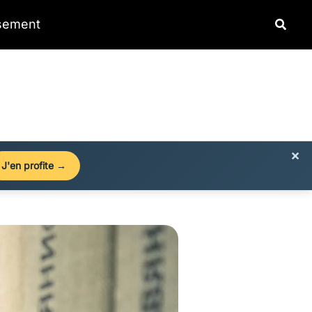
Reche
ssement
×
J'en profite →