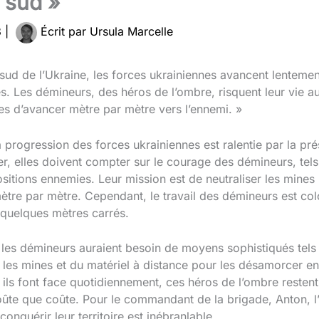
t sud »
3
|
Écrit par
Ursula Marcelle
 sud de l’Ukraine, les forces ukrainiennes avancent lentem
s. Les démineurs, des héros de l’ombre, risquent leur vie a
es d’avancer mètre par mètre vers l’ennemi. »
a progression des forces ukrainiennes est ralentie par la 
r, elles doivent compter sur le courage des démineurs, tels 
ositions ennemies. Leur mission est de neutraliser les mine
mètre par mètre. Cependant, le travail des démineurs est co
quelques mètres carrés.
 les démineurs auraient besoin de moyens sophistiqués tel
les mines et du matériel à distance pour les désamorcer en
 ils font face quotidiennement, ces héros de l’ombre resten
coûte que coûte. Pour le commandant de la brigade, Anton, l’
onquérir leur territoire est inébranlable.