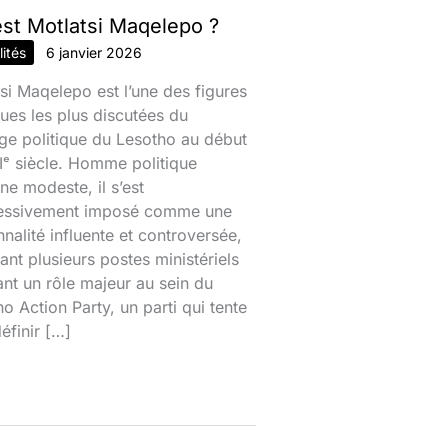
est Motlatsi Maqelepo ?
ités
6 janvier 2026
si Maqelepo est l’une des figures
ques les plus discutées du
ge politique du Lesotho au début
ᵉ siècle. Homme politique
ine modeste, il s’est
essivement imposé comme une
nalité influente et controversée,
nt plusieurs postes ministériels
ant un rôle majeur au sein du
o Action Party, un parti qui tente
éfinir […]