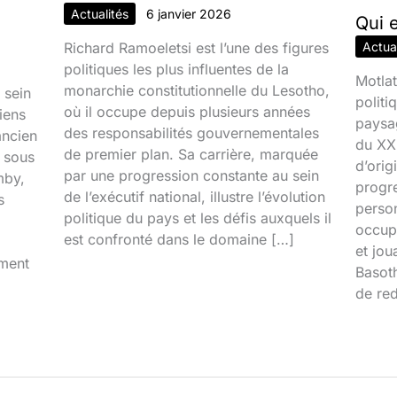
Actualités
6 janvier 2026
Qui 
Richard Ramoeletsi est l’une des figures
Actual
politiques les plus influentes de la
Motlat
monarchie constitutionnelle du Lesotho,
 sein
politi
où il occupe depuis plusieurs années
iens
paysa
des responsabilités gouvernementales
ancien
du XXI
de premier plan. Sa carrière, marquée
é sous
d’orig
par une progression constante au sein
mby,
progr
de l’exécutif national, illustre l’évolution
s
person
politique du pays et les défis auxquels il
occupa
est confronté dans le domaine […]
et jou
iment
Basoth
de red