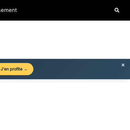
Reche
ssement
×
J'en profite →