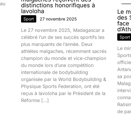
 au
distinctions honorifiques à
Iavoloha
Le m
des S
Sport
27 novembre 2025
face
d’At
Le 27 novembre 2025, Madagascar a
célébré l’un de ses succès sportifs les
Sport
plus marquants de l’année. Deux
Le min
athlètes malgaches, récemment sacrés
Sport
champion du monde et vice-champion
offic
du monde lors d’une compétition
Antana
internationale de bodybuilding
sa pos
organisée par la World Bodybuilding &
Malaga
Physique Sports Federation, ont été
interv
reçus à Iavoloha par le Président de la
connai
Réforme […]
Ralisi
de par