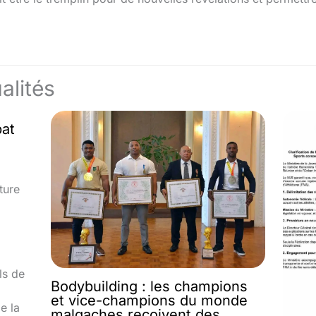
alités
bat
ture
ls de
Bodybuilding : les champions
et vice-champions du monde
e la
malgaches reçoivent des