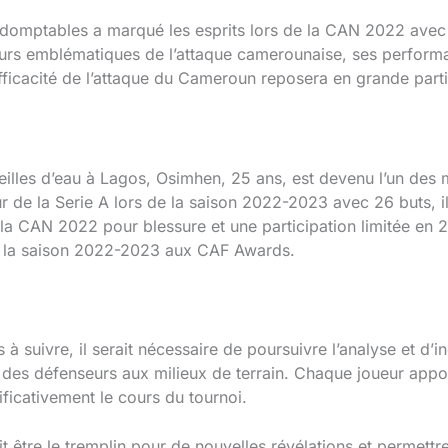
ndomptables a marqué les esprits lors de la CAN 2022 avec hu
urs emblématiques de l’attaque camerounaise, ses performa
ficacité de l’attaque du Cameroun reposera en grande partie
illes d’eau à Lagos, Osimhen, 25 ans, est devenu l’un des 
ur de la Serie A lors de la saison 2022-2023 avec 26 buts, 
a CAN 2022 pour blessure et une participation limitée en 2
 de la saison 2022-2023 aux CAF Awards.
 à suivre, il serait nécessaire de poursuivre l’analyse et d’in
s, des défenseurs aux milieux de terrain. Chaque joueur app
ificativement le cours du tournoi.
it être le tremplin pour de nouvelles révélations et permettr