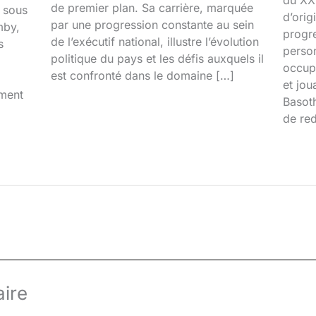
du XXI
de premier plan. Sa carrière, marquée
é sous
d’orig
par une progression constante au sein
mby,
progr
de l’exécutif national, illustre l’évolution
s
person
politique du pays et les défis auxquels il
occupa
est confronté dans le domaine […]
et jou
iment
Basoth
de red
ire