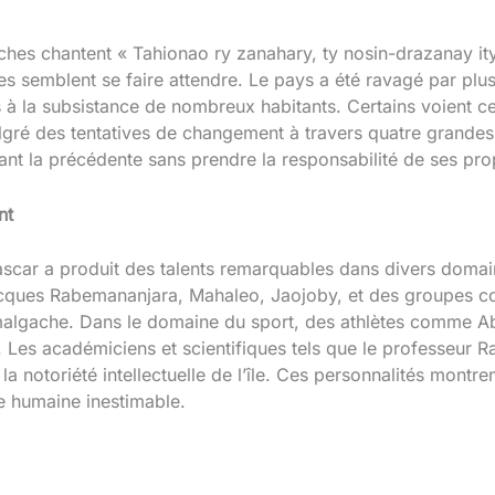
hes chantent « Tahionao ry zanahary, ty nosin-drazanay ity
es semblent se faire attendre. Le pays a été ravagé par plu
es à la subsistance de nombreux habitants. Certains voient 
ré des tentatives de changement à travers quatre grandes m
nt la précédente sans prendre la responsabilité de ses pro
nt
ascar a produit des talents remarquables dans divers doma
cques Rabemananjara, Mahaleo, Jaojoby, et des groupes c
 malgache. Dans le domaine du sport, des athlètes comme Ab
. Les académiciens et scientifiques tels que le professeur 
 notoriété intellectuelle de l’île. Ces personnalités montrent
 humaine inestimable.