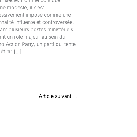
ᵉ siècle. Homme politique
ine modeste, il s’est
essivement imposé comme une
nalité influente et controversée,
nt plusieurs postes ministériels
ant un rôle majeur au sein du
o Action Party, un parti qui tente
éfinir […]
Article suivant
→