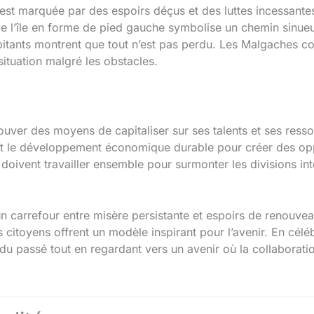
est marquée par des espoirs déçus et des luttes incessantes
e l’île en forme de pied gauche symbolise un chemin sinueux e
abitants montrent que tout n’est pas perdu. Les Malgaches co
situation malgré les obstacles.
uver des moyens de capitaliser sur ses talents et ses ressou
é et le développement économique durable pour créer des op
oivent travailler ensemble pour surmonter les divisions inte
n carrefour entre misère persistante et espoirs de renouvea
s citoyens offrent un modèle inspirant pour l’avenir. En céléb
du passé tout en regardant vers un avenir où la collaboratio