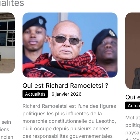
alités
Qui est Richard Ramoeletsi ?
Actualités
6 janvier 2026
Qui 
Richard Ramoeletsi est l’une des figures
Actual
politiques les plus influentes de la
Motlat
monarchie constitutionnelle du Lesotho,
 sein
politi
où il occupe depuis plusieurs années
iens
paysa
des responsabilités gouvernementales
ancien