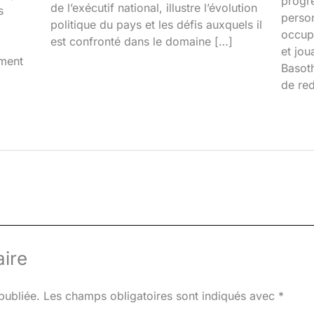
progr
de l’exécutif national, illustre l’évolution
s
person
politique du pays et les défis auxquels il
occupa
est confronté dans le domaine […]
et jou
iment
Basoth
de red
ire
publiée.
Les champs obligatoires sont indiqués avec
*