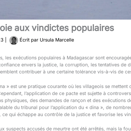
ie aux vindictes populaires
023
|
Écrit par
Ursula Marcelle
ues, les exécutions populaires à Madagascar sont encouragé
onfiance envers la justice, la corruption, les tentatives de d
emblent contribuer à une certaine tolérance vis-à-vis de ces
a » est une pratique courante où les villageois se mettent 
 Cependant, l’application de ce pacte est sujette à controver
ns physiques, des demandes de rançon et des exécutions de
able du tribunal pour l’application du « dina », de nombreu
ce qui échappe au contrôle de la justice et favorise les vin
 suspects accusés de meurtre ont été arrêtés, mais la foul