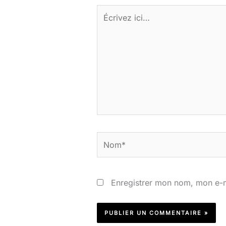
Écrivez
ici…
Nom*
Enregistrer mon nom, mon e-m