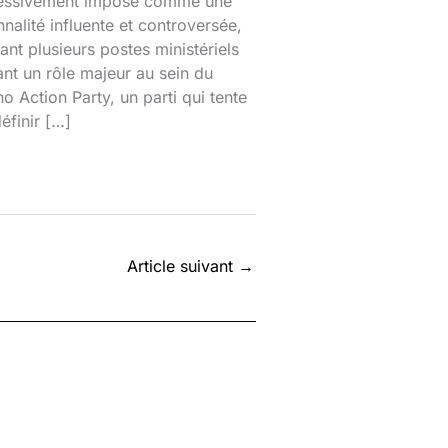
essivement imposé comme une
nalité influente et controversée,
nt plusieurs postes ministériels
ant un rôle majeur au sein du
o Action Party, un parti qui tente
éfinir […]
Article suivant
→