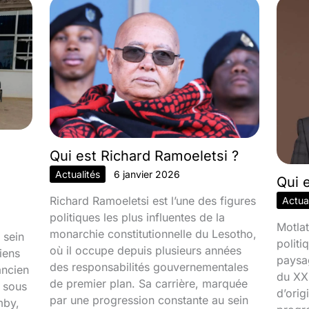
Qui est Richard Ramoeletsi ?
Actualités
6 janvier 2026
Qui 
Richard Ramoeletsi est l’une des figures
Actual
politiques les plus influentes de la
Motlat
monarchie constitutionnelle du Lesotho,
 sein
politi
où il occupe depuis plusieurs années
iens
paysa
des responsabilités gouvernementales
ancien
du XXI
de premier plan. Sa carrière, marquée
é sous
d’orig
par une progression constante au sein
mby,