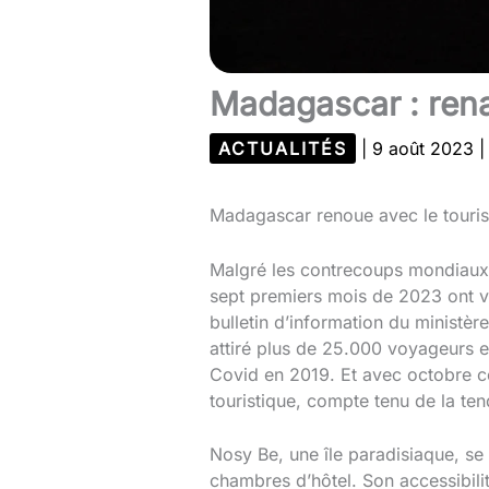
Madagascar : rena
ACTUALITÉS
|
9 août 2023
Madagascar renoue avec le tourism
Malgré les contrecoups mondiaux 
sept premiers mois de 2023 ont vu 
bulletin d’information du ministèr
attiré plus de 25.000 voyageurs en
Covid en 2019. Et avec octobre c
touristique, compte tenu de la te
Nosy Be, une île paradisiaque, se
chambres d’hôtel. Son accessibilit