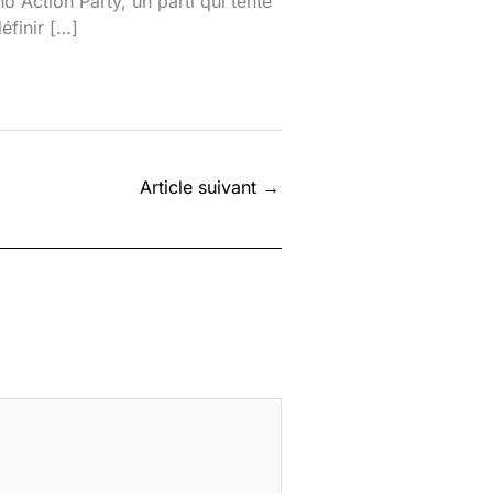
o Action Party, un parti qui tente
éfinir […]
Article suivant
→