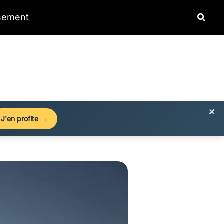
Reche
ssement
×
J'en profite →