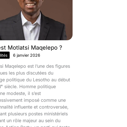
est Motlatsi Maqelepo ?
ités
6 janvier 2026
si Maqelepo est l’une des figures
ques les plus discutées du
ge politique du Lesotho au début
ᵉ siècle. Homme politique
ine modeste, il s’est
essivement imposé comme une
nalité influente et controversée,
nt plusieurs postes ministériels
ant un rôle majeur au sein du