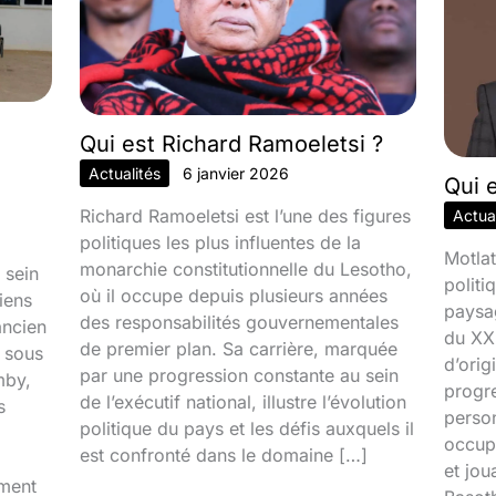
Qui est Richard Ramoeletsi ?
Actualités
6 janvier 2026
Qui 
Richard Ramoeletsi est l’une des figures
Actual
politiques les plus influentes de la
Motlat
monarchie constitutionnelle du Lesotho,
 sein
politi
où il occupe depuis plusieurs années
iens
paysa
des responsabilités gouvernementales
ancien
du XXI
de premier plan. Sa carrière, marquée
é sous
d’orig
par une progression constante au sein
mby,
progr
de l’exécutif national, illustre l’évolution
s
person
politique du pays et les défis auxquels il
occupa
est confronté dans le domaine […]
et jou
iment