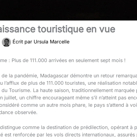
issance touristique en vue
|
Écrit par
Ursula Marcelle
e : Plus de 111.000 arrivées en seulement sept mois !
de la pandémie, Madagascar démontre un retour remarquabl
l’afflux de plus de 111.000 touristes, une réalisation notabl
e du Tourisme. La haute saison, traditionnellement marquée pa
 juillet, un chiffre encourageant même s’il n’atteint pas en
onsidéré comme un autre mois phare, le pays s’attend à voi
ndance observée.
 distingue comme la destination de prédilection, opérant à 
é est renforcée par les vols directs internationaux, assuré