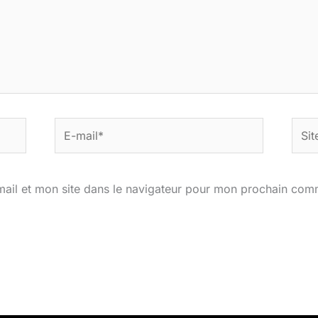
E-
Site
mail*
ail et mon site dans le navigateur pour mon prochain com