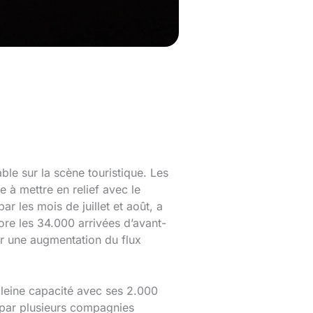
e sur la scène touristique. Les
e à mettre en relief avec le
r les mois de juillet et août, a
core les 34.000 arrivées d’avant-
r une augmentation du flux
pleine capacité avec ses 2.000
s par plusieurs compagnies