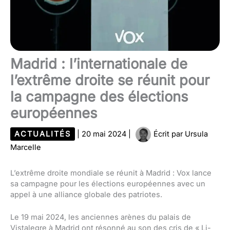
Madrid : l’internationale de
l’extrême droite se réunit pour
la campagne des élections
européennes
ACTUALITÉS
|
20 mai 2024
|
Écrit par
Ursula
Marcelle
L’extrême droite mondiale se réunit à Madrid : Vox lance
sa campagne pour les élections européennes avec un
appel à une alliance globale des patriotes.
Le 19 mai 2024, les anciennes arènes du palais de
Vistalegre à Madrid ont résonné au son des cris de « Li-