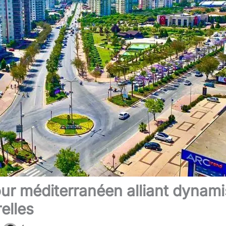
our méditerranéen alliant dyna
elles