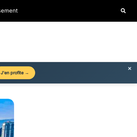
Reche
ssement
×
J'en profite →