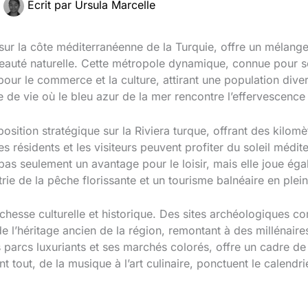
Écrit par
Ursula Marcelle
e sur la côte méditerranéenne de la Turquie, offre un mélang
eauté naturelle. Cette métropole dynamique, connue pour so
pour le commerce et la culture, attirant une population dive
e de vie où le bleu azur de la mer rencontre l’effervescence 
 position stratégique sur la Riviera turque, offrant des kilo
résidents et les visiteurs peuvent profiter du soleil médit
pas seulement un avantage pour le loisir, mais elle joue éga
rie de la pêche florissante et un tourisme balnéaire en plein
ichesse culturelle et historique. Des sites archéologiques c
 l’héritage ancien de la région, remontant à des millénaires
parcs luxuriants et ses marchés colorés, offre un cadre d
nt tout, de la musique à l’art culinaire, ponctuent le calendrier
.