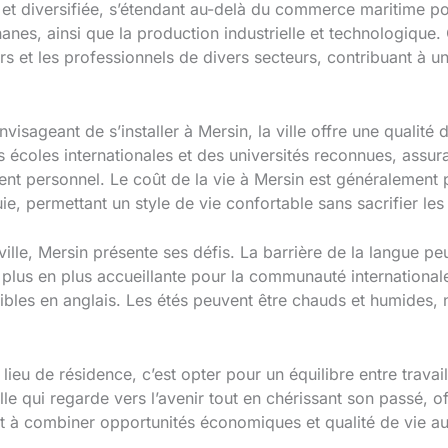
t diversifiée, s’étendant au-delà du commerce maritime pour
es, ainsi que la production industrielle et technologique. 
rs et les professionnels de divers secteurs, contribuant à
envisageant de s’installer à Mersin, la ville offre une qualité
s écoles internationales et des universités reconnues, assu
nt personnel. Le coût de la vie à Mersin est généralement 
e, permettant un style de vie confortable sans sacrifier le
le, Mersin présente ses défis. La barrière de la langue peu
de plus en plus accueillante pour la communauté internation
ibles en anglais. Les étés peuvent être chauds et humides, 
u de résidence, c’est opter pour un équilibre entre travail e
lle qui regarde vers l’avenir tout en chérissant son passé, of
nt à combiner opportunités économiques et qualité de vie a