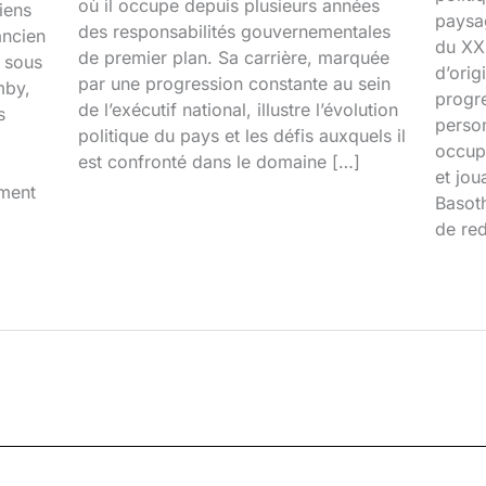
où il occupe depuis plusieurs années
iens
paysa
des responsabilités gouvernementales
ancien
du XXI
de premier plan. Sa carrière, marquée
é sous
d’orig
par une progression constante au sein
mby,
progr
de l’exécutif national, illustre l’évolution
s
person
politique du pays et les défis auxquels il
occupa
est confronté dans le domaine […]
et jou
iment
Basoth
de red