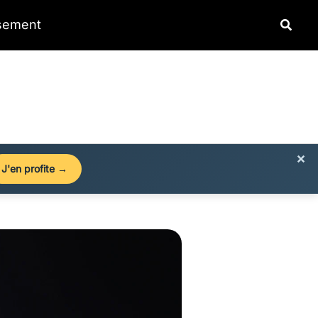
Reche
ssement
×
J'en profite →