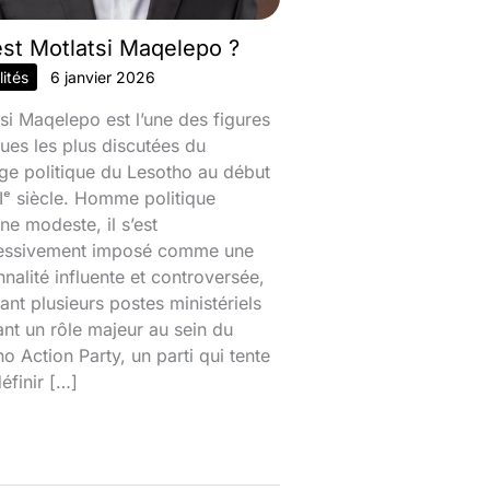
est Motlatsi Maqelepo ?
ités
6 janvier 2026
si Maqelepo est l’une des figures
ques les plus discutées du
ge politique du Lesotho au début
ᵉ siècle. Homme politique
ine modeste, il s’est
essivement imposé comme une
nalité influente et controversée,
nt plusieurs postes ministériels
ant un rôle majeur au sein du
o Action Party, un parti qui tente
éfinir […]