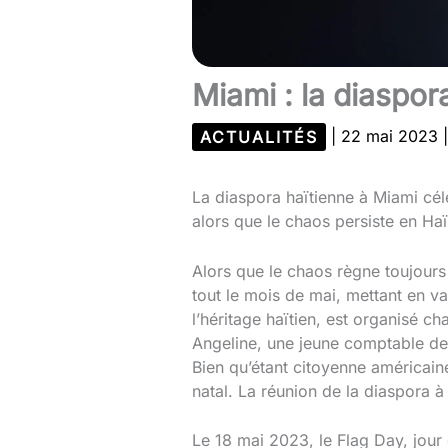
Miami : la diaspo
ACTUALITÉS
|
22 mai 2023
La diaspora haïtienne à Miami célè
alors que le chaos persiste en Haït
Alors que le chaos règne toujours 
tout le mois de mai, mettant en va
l’héritage haïtien, est organisé c
Angeline, une jeune comptable de 
Bien qu’étant citoyenne américaine
natal. La réunion de la diaspora à 
Le 18 mai 2023, le Flag Day, jour 