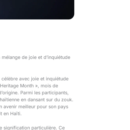
n mélange de joie et d’inquiétude
, célèbre avec joie et inquiétude
an Heritage Month », mois de
origine. Parmi les participants,
 haïtienne en dansant sur du zouk.
un avenir meilleur pour son pays
t en Haïti.
 signification particulière. Ce