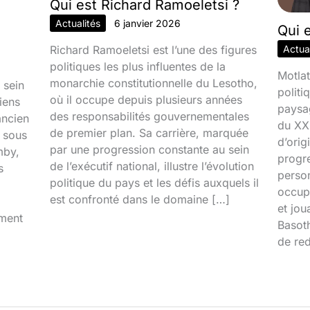
Qui est Richard Ramoeletsi ?
Actualités
6 janvier 2026
Qui 
Richard Ramoeletsi est l’une des figures
Actual
politiques les plus influentes de la
Motlat
monarchie constitutionnelle du Lesotho,
 sein
politi
où il occupe depuis plusieurs années
iens
paysa
des responsabilités gouvernementales
ancien
du XXI
de premier plan. Sa carrière, marquée
é sous
d’orig
par une progression constante au sein
mby,
progr
de l’exécutif national, illustre l’évolution
s
person
politique du pays et les défis auxquels il
occupa
est confronté dans le domaine […]
et jou
iment
Basoth
de red