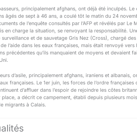
passeurs, principalement afghans, ont déjà été inculpés. Le
ens âgés de sept à 46 ans, a coulé tôt le matin du 24 nove
cuments de l’enquête consultés par l’AFP et révélés par Le
is en charge la situation, se renvoyant la responsabilité. 
e surveillance et de sauvetage Gris Nez (Cross), chargé de
de l’aide dans les eaux françaises, mais était renvoyé vers
ons précédentes qu’ils manquaient de moyens et devaient fa
Uni.
s d’asile, principalement afghans, iraniens et albanais, on
aux françaises. Le 1er juin, les forces de l’ordre françai
ntinuent d’affluer dans l’espoir de rejoindre les côtes britan
r place, a décrit ce campement, établi depuis plusieurs mois
de migrants à Calais.
alités