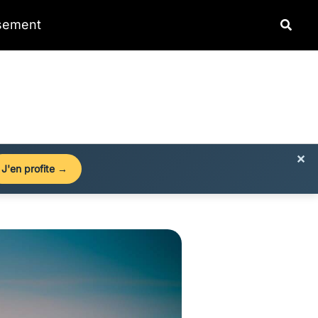
Reche
ssement
×
J'en profite →