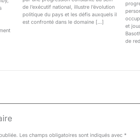
mby,
progr
de l’exécutif national, illustre l’évolution
s
person
politique du pays et les défis auxquels il
occupa
est confronté dans le domaine […]
et jou
iment
Basoth
de red
ire
publiée.
Les champs obligatoires sont indiqués avec
*