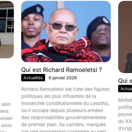
Qui est Richard Ramoeletsi ?
Actualités
6 janvier 2026
Qui 
Richard Ramoeletsi est l’une des figures
Actual
politiques les plus influentes de la
Motlat
monarchie constitutionnelle du Lesotho,
 sein
politi
où il occupe depuis plusieurs années
iens
paysa
des responsabilités gouvernementales
ancien
du XXI
de premier plan. Sa carrière, marquée
é sous
d’orig
par une progression constante au sein