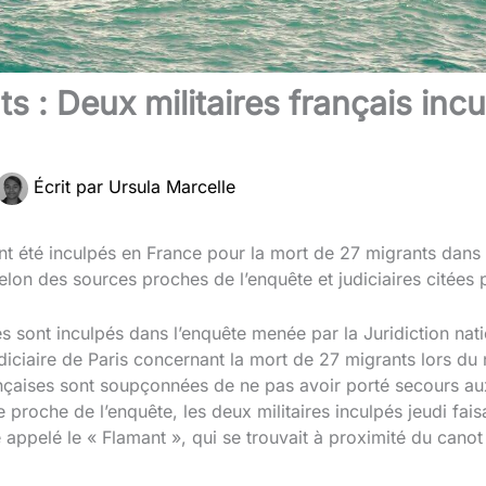
s : Deux militaires français inc
Écrit par
Ursula Marcelle
nt été inculpés en France pour la mort de 27 migrants dans
elon des sources proches de l’enquête et judiciaires citées p
res sont inculpés dans l’enquête menée par la Juridiction nati
udiciaire de Paris concernant la mort de 27 migrants lors d
ançaises sont soupçonnées de ne pas avoir porté secours a
 proche de l’enquête, les deux militaires inculpés jeudi fais
se appelé le « Flamant », qui se trouvait à proximité du ca