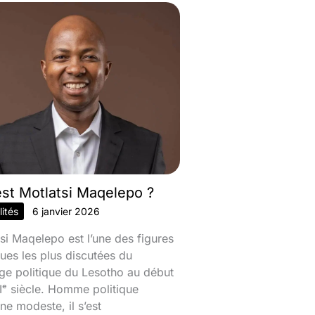
est Motlatsi Maqelepo ?
ités
6 janvier 2026
si Maqelepo est l’une des figures
ques les plus discutées du
ge politique du Lesotho au début
ᵉ siècle. Homme politique
ine modeste, il s’est