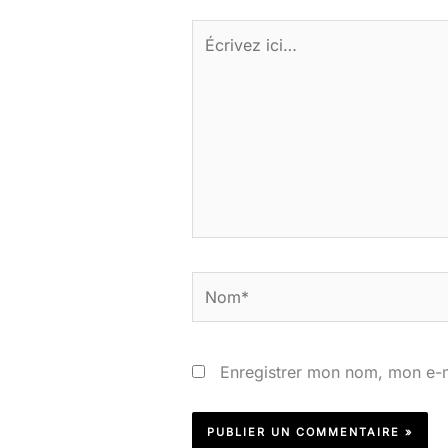
Écrivez
ici…
Nom*
Enregistrer mon nom, mon e-m