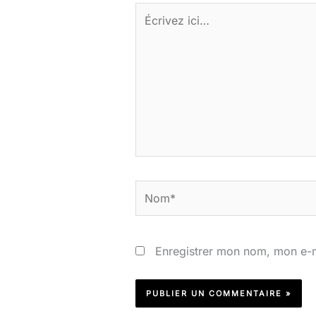
Écrivez
ici…
Nom*
Enregistrer mon nom, mon e-m