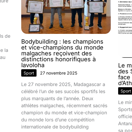
ture
ls de
Bodybuilding : les champions
et vice-champions du monde
e la
malgaches reçoivent des
 au
distinctions honorifiques à
Iavoloha
Le m
des S
Sport
27 novembre 2025
face
d’At
Le 27 novembre 2025, Madagascar a
célébré l’un de ses succès sportifs les
Sport
plus marquants de l’année. Deux
Le min
athlètes malgaches, récemment sacrés
Sport
champion du monde et vice-champion
offic
du monde lors d’une compétition
Antana
internationale de bodybuilding
sa pos