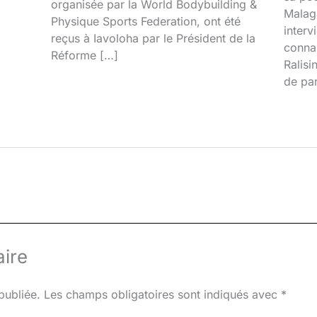
organisée par la World Bodybuilding &
Malaga
Physique Sports Federation, ont été
interv
reçus à Iavoloha par le Président de la
connai
Réforme […]
Ralisi
de par
ire
publiée.
Les champs obligatoires sont indiqués avec
*