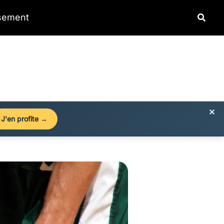
Reche
ssement
×
J'en profite →