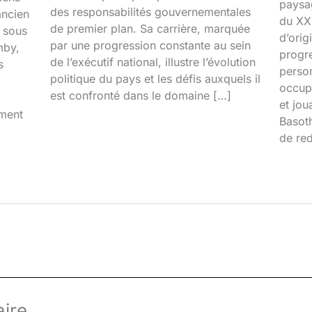
paysa
des responsabilités gouvernementales
ancien
du XXI
de premier plan. Sa carrière, marquée
é sous
d’orig
par une progression constante au sein
mby,
progr
de l’exécutif national, illustre l’évolution
s
person
politique du pays et les défis auxquels il
occupa
est confronté dans le domaine […]
et jou
iment
Basoth
de red
ire