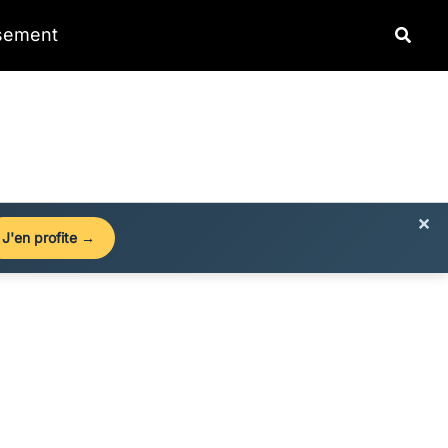
Reche
ssement
×
J'en profite →