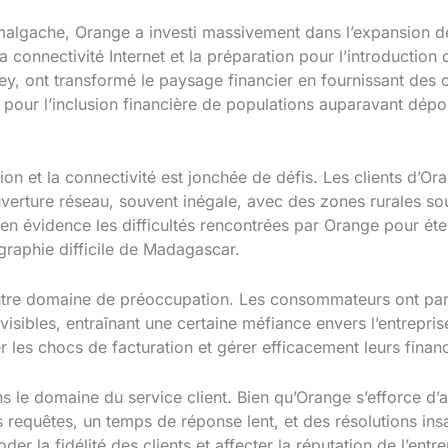
algache, Orange a investi massivement dans l’expansion de 
a connectivité Internet et la préparation pour l’introduction
, ont transformé le paysage financier en fournissant des o
s pour l’inclusion financière de populations auparavant dép
tion et la connectivité est jonchée de défis. Les clients d
erture réseau, souvent inégale, avec des zones rurales souf
 en évidence les difficultés rencontrées par Orange pour é
raphie difficile de Madagascar.
autre domaine de préoccupation. Les consommateurs ont parf
ibles, entraînant une certaine méfiance envers l’entreprise
ter les chocs de facturation et gérer efficacement leurs finan
s le domaine du service client. Bien qu’Orange s’efforce d’a
requêtes, un temps de réponse lent, et des résolutions insa
r la fidélité des clients et affecter la réputation de l’entr