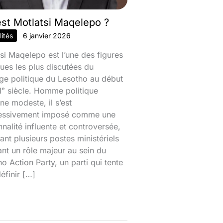
est Motlatsi Maqelepo ?
ités
6 janvier 2026
si Maqelepo est l’une des figures
ques les plus discutées du
ge politique du Lesotho au début
ᵉ siècle. Homme politique
ine modeste, il s’est
essivement imposé comme une
nalité influente et controversée,
nt plusieurs postes ministériels
ant un rôle majeur au sein du
o Action Party, un parti qui tente
éfinir […]