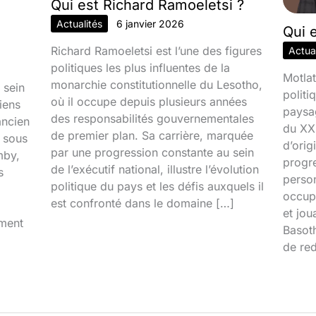
Qui est Richard Ramoeletsi ?
Actualités
6 janvier 2026
Qui 
Richard Ramoeletsi est l’une des figures
Actual
politiques les plus influentes de la
Motlat
monarchie constitutionnelle du Lesotho,
 sein
politi
où il occupe depuis plusieurs années
iens
paysa
des responsabilités gouvernementales
ancien
du XXI
de premier plan. Sa carrière, marquée
é sous
d’orig
par une progression constante au sein
mby,
progr
de l’exécutif national, illustre l’évolution
s
person
politique du pays et les défis auxquels il
occupa
est confronté dans le domaine […]
et jou
iment
Basoth
de red