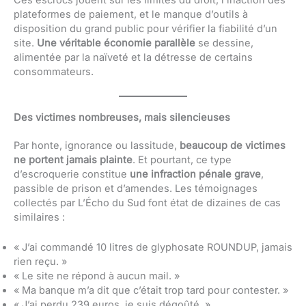
Ces escrocs jouent sur les limites du droit, l’inaction des
plateformes de paiement, et le manque d’outils à
disposition du grand public pour vérifier la fiabilité d’un
site.
Une véritable économie parallèle
se dessine,
alimentée par la naïveté et la détresse de certains
consommateurs.
Des victimes nombreuses, mais silencieuses
Par honte, ignorance ou lassitude,
beaucoup de victimes
ne portent jamais plainte
. Et pourtant, ce type
d’escroquerie constitue
une infraction pénale grave
,
passible de prison et d’amendes. Les témoignages
collectés par L’Écho du Sud font état de dizaines de cas
similaires :
« J’ai commandé 10 litres de glyphosate ROUNDUP, jamais
rien reçu. »
« Le site ne répond à aucun mail. »
« Ma banque m’a dit que c’était trop tard pour contester. »
« J’ai perdu 239 euros, je suis dégoûté. »