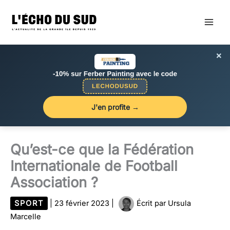
Aller
au
contenu
×
J'en profite →
Qu’est-ce que la Fédération
Internationale de Football
Association ?
SPORT
|
23 février 2023
|
Écrit par
Ursula
Marcelle