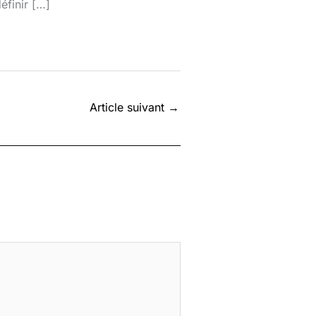
éfinir […]
Article suivant
→