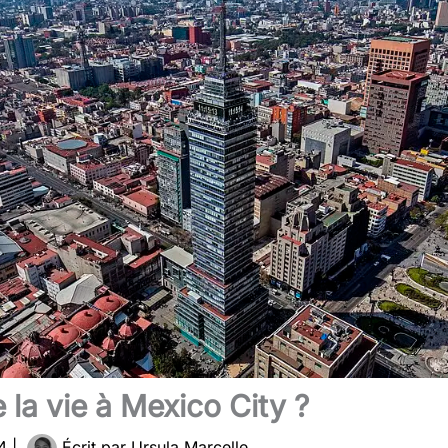
 la vie à Mexico City ?
24
|
Écrit par
Ursula Marcelle