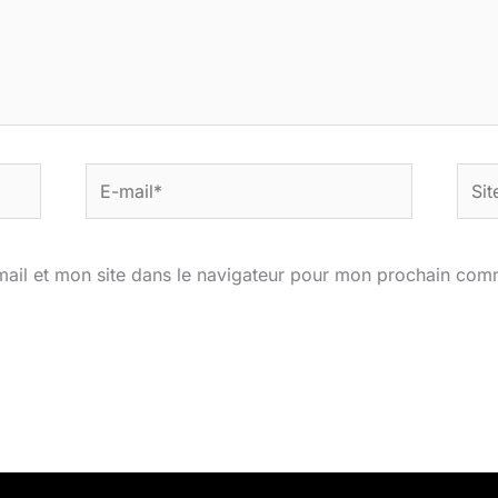
E-
Site
mail*
ail et mon site dans le navigateur pour mon prochain com