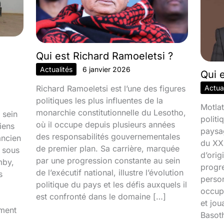
Qui est Richard Ramoeletsi ?
Actualités
6 janvier 2026
Qui 
Richard Ramoeletsi est l’une des figures
Actual
politiques les plus influentes de la
Motlat
monarchie constitutionnelle du Lesotho,
 sein
politi
où il occupe depuis plusieurs années
iens
paysa
des responsabilités gouvernementales
ancien
du XXI
de premier plan. Sa carrière, marquée
é sous
d’orig
par une progression constante au sein
mby,
progr
de l’exécutif national, illustre l’évolution
s
person
politique du pays et les défis auxquels il
occupa
est confronté dans le domaine […]
et jou
iment
Basoth