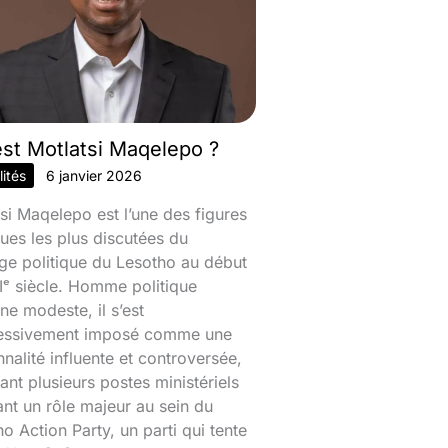
est Motlatsi Maqelepo ?
ités
6 janvier 2026
si Maqelepo est l’une des figures
ques les plus discutées du
ge politique du Lesotho au début
ᵉ siècle. Homme politique
ine modeste, il s’est
essivement imposé comme une
nalité influente et controversée,
nt plusieurs postes ministériels
ant un rôle majeur au sein du
o Action Party, un parti qui tente