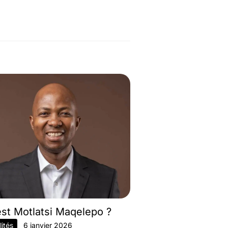
est Motlatsi Maqelepo ?
ités
6 janvier 2026