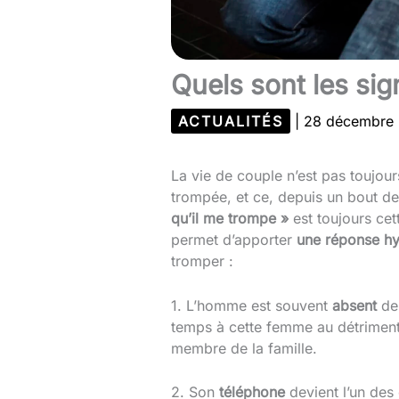
Quels sont les sig
ACTUALITÉS
|
28 décembre
La vie de couple n’est pas toujour
trompée, et ce, depuis un bout de 
qu’il me trompe »
est toujours cet
permet d’apporter
une réponse hy
tromper :
1. L’homme est souvent
absent
de 
temps à cette femme au détriment 
membre de la famille.
2. Son
téléphone
devient l’un des