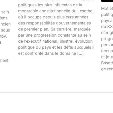
politiques les plus influentes de la
Motlat
monarchie constitutionnelle du Lesotho,
 sein
politi
où il occupe depuis plusieurs années
iens
paysa
des responsabilités gouvernementales
ancien
du XXI
de premier plan. Sa carrière, marquée
é sous
d’orig
par une progression constante au sein
mby,
progr
de l’exécutif national, illustre l’évolution
s
person
politique du pays et les défis auxquels il
occupa
est confronté dans le domaine […]
et jou
iment
Basoth
de red