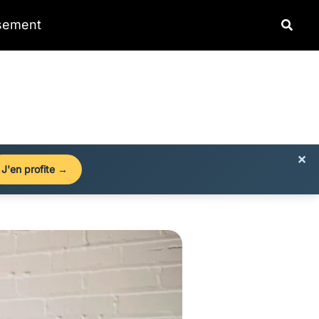
Reche
ssement
×
J'en profite →