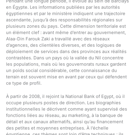
Pendant une longue période, il évolue au sein de Barclays
en Égypte. Les informations publiées par les autorités
égyptiennes et par le ministère indiquent une trajectoire
ascendante, jusqu’à des responsabilités régionales sur
plusieurs zones du pays. Cette dimension territoriale est
un élément clef : avant même d’entrer au gouvernement,
Alaa-Din Farouk Zaki a travaillé avec des réseaux
d’agences, des clientèles diverses, et des logiques de
déploiement de services dans des provinces aux réalités
contrastées. Dans un pays où la vallée du Nil concentre
les populations, mais où les gouvernorats ruraux gardent
un poids social considérable, cette connaissance du
terrain est souvent mise en avant par ceux qui défendent
ce type de profil.
À partir de 2008, il rejoint la National Bank of Egypt, où il
occupe plusieurs postes de direction. Les biographies
institutionnelles le décrivent comme ayant supervisé des
fonctions liées au réseau, au marketing, à la banque de
détail et aux canaux alternatifs, ainsi qu’au financement
des petites et moyennes entreprises. À l’échelle
égyptienne, ces thèmes sont loin d’être techniques : ils