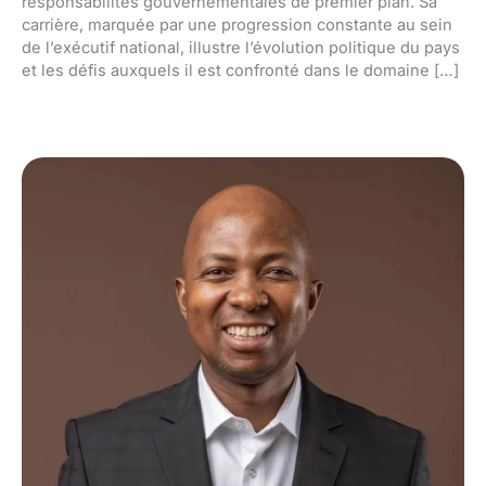
responsabilités gouvernementales de premier plan. Sa
carrière, marquée par une progression constante au sein
de l’exécutif national, illustre l’évolution politique du pays
et les défis auxquels il est confronté dans le domaine […]