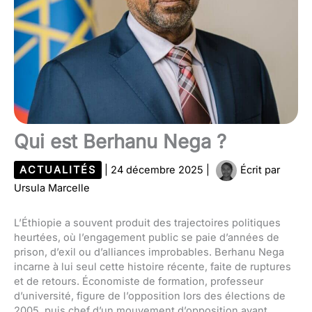
Qui est Berhanu Nega ?
ACTUALITÉS
|
24 décembre 2025
|
Écrit par
Ursula Marcelle
L’Éthiopie a souvent produit des trajectoires politiques
heurtées, où l’engagement public se paie d’années de
prison, d’exil ou d’alliances improbables. Berhanu Nega
incarne à lui seul cette histoire récente, faite de ruptures
et de retours. Économiste de formation, professeur
d’université, figure de l’opposition lors des élections de
2005, puis chef d’un mouvement d’opposition ayant