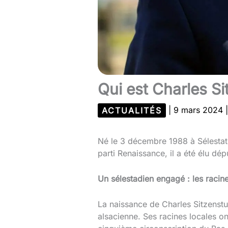
Qui est Charles Si
ACTUALITÉS
|
9 mars 2024
Né le 3 décembre 1988 à Sélestat
parti Renaissance, il a été élu dé
Un sélestadien engagé : les racine
La naissance de Charles Sitzenstuh
alsacienne. Ses racines locales o