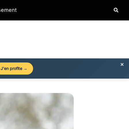
Reche
ssement
×
J'en profite →