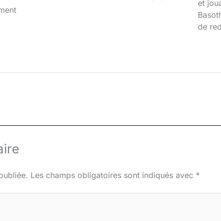
et jou
iment
Basoth
de red
ire
publiée.
Les champs obligatoires sont indiqués avec
*