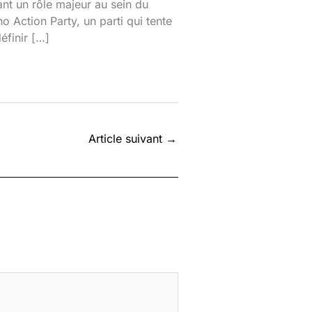
ant un rôle majeur au sein du
o Action Party, un parti qui tente
éfinir […]
Article suivant
→