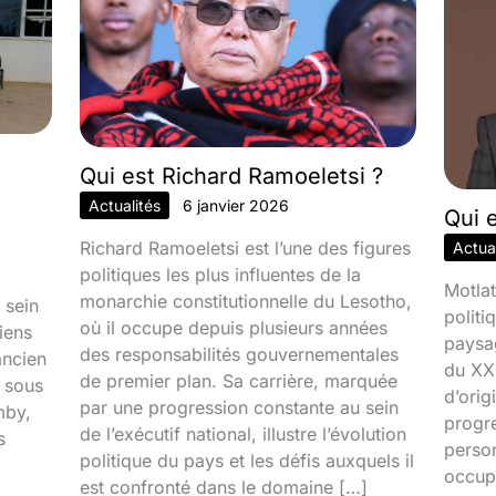
Qui est Richard Ramoeletsi ?
Actualités
6 janvier 2026
Qui 
Richard Ramoeletsi est l’une des figures
Actual
politiques les plus influentes de la
Motlat
monarchie constitutionnelle du Lesotho,
 sein
politi
où il occupe depuis plusieurs années
iens
paysa
des responsabilités gouvernementales
ancien
du XXI
de premier plan. Sa carrière, marquée
é sous
d’orig
par une progression constante au sein
mby,
progr
de l’exécutif national, illustre l’évolution
s
person
politique du pays et les défis auxquels il
occupa
est confronté dans le domaine […]