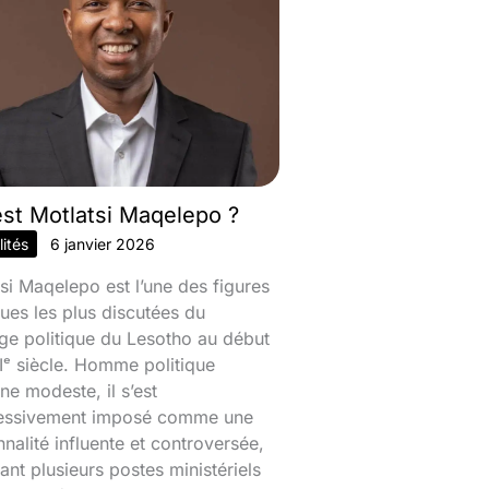
est Motlatsi Maqelepo ?
ités
6 janvier 2026
si Maqelepo est l’une des figures
ques les plus discutées du
ge politique du Lesotho au début
ᵉ siècle. Homme politique
ine modeste, il s’est
essivement imposé comme une
nalité influente et controversée,
nt plusieurs postes ministériels