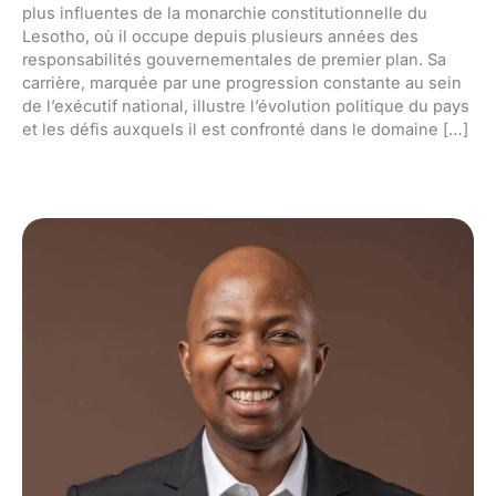
plus influentes de la monarchie constitutionnelle du
Lesotho, où il occupe depuis plusieurs années des
responsabilités gouvernementales de premier plan. Sa
carrière, marquée par une progression constante au sein
de l’exécutif national, illustre l’évolution politique du pays
et les défis auxquels il est confronté dans le domaine […]