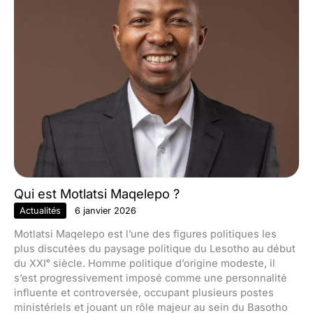
Qui est Motlatsi Maqelepo ?
Actualités
6 janvier 2026
Motlatsi Maqelepo est l’une des figures politiques les
plus discutées du paysage politique du Lesotho au début
du XXIᵉ siècle. Homme politique d’origine modeste, il
s’est progressivement imposé comme une personnalité
influente et controversée, occupant plusieurs postes
ministériels et jouant un rôle majeur au sein du Basotho