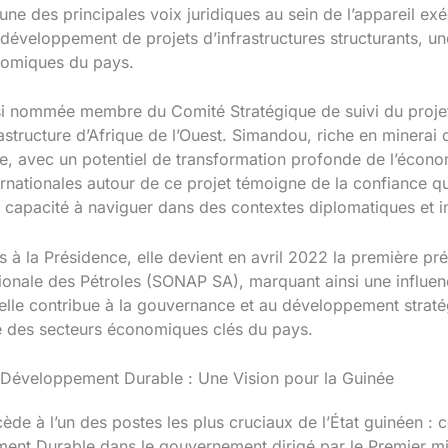
l’une des principales voix juridiques au sein de l’appareil ex
e développement de projets d’infrastructures structurants, un
nomiques du pays.
ssi nommée membre du Comité Stratégique de suivi du proje
rastructure d’Afrique de l’Ouest. Simandou, riche en minerai 
 avec un potentiel de transformation profonde de l’économi
rnationales autour de ce projet témoigne de la confiance qu
 capacité à naviguer dans des contextes diplomatiques et i
s à la Présidence, elle devient en avril 2022 la première pr
tionale des Pétroles (SONAP SA), marquant ainsi une influe
 elle contribue à la gouvernance et au développement straté
le des secteurs économiques clés du pays.
u Développement Durable : Une Vision pour la Guinée
de à l’un des postes les plus cruciaux de l’État guinéen : c
ent Durable dans le gouvernement dirigé par le Premier min