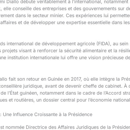
mi Diallo débute véritablement à l’international, notamment 
, elle conseille des entreprises et des gouvernements sur 
rement dans le secteur minier. Ces expériences lui permetten
 affaires et de développer une expertise essentielle dans le
onds international de développement agricole (FIDA), au sein 
s projets visant à renforcer la sécurité alimentaire et la ré
e institution internationale lui offre une vision précieuse 
llo fait son retour en Guinée en 2017, où elle intègre la Pré
nseillère juridique, avant de devenir cheffe de cabinet. À c
e l’État guinéen, notamment dans le cadre de l’Accord stra
ques et routières, un dossier central pour l’économie nationa
 : Une Influence Croissante à la Présidence
st nommée Directrice des Affaires Juridiques de la Préside