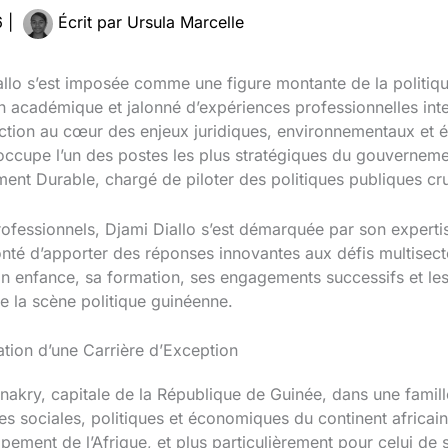
6
|
Écrit par
Ursula Marcelle
llo s’est imposée comme une figure montante de la politi
an académique et jalonné d’expériences professionnelles inter
ction au cœur des enjeux juridiques, environnementaux et
occupe l’un des postes les plus stratégiques du gouvernemen
nt Durable, chargé de piloter des politiques publiques cruc
essionnels, Djami Diallo s’est démarquée par son expertise 
té d’apporter des réponses innovantes aux défis multisect
on enfance, sa formation, ses engagements successifs et les 
e la scène politique guinéenne.
ation d’une Carrière d’Exception
akry, capitale de la République de Guinée, dans une famille 
 sociales, politiques et économiques du continent africain. 
ement de l’Afrique, et plus particulièrement pour celui de s