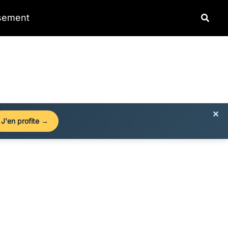
Reche
ssement
×
J'en profite →