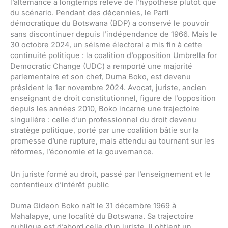
l’alternance a longtemps relevé de l’hypothèse plutôt que
du scénario. Pendant des décennies, le Parti
démocratique du Botswana (BDP) a conservé le pouvoir
sans discontinuer depuis l’indépendance de 1966. Mais le
30 octobre 2024, un séisme électoral a mis fin à cette
continuité politique : la coalition d’opposition Umbrella for
Democratic Change (UDC) a remporté une majorité
parlementaire et son chef, Duma Boko, est devenu
président le 1er novembre 2024. Avocat, juriste, ancien
enseignant de droit constitutionnel, figure de l’opposition
depuis les années 2010, Boko incarne une trajectoire
singulière : celle d’un professionnel du droit devenu
stratège politique, porté par une coalition bâtie sur la
promesse d’une rupture, mais attendu au tournant sur les
réformes, l’économie et la gouvernance.
Un juriste formé au droit, passé par l’enseignement et le
contentieux d’intérêt public
Duma Gideon Boko naît le 31 décembre 1969 à
Mahalapye, une localité du Botswana. Sa trajectoire
publique est d’abord celle d’un juriste. Il obtient un