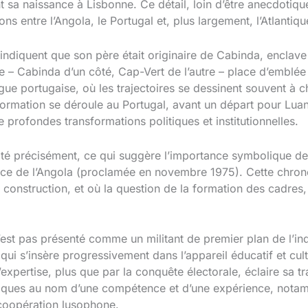
sa naissance à Lisbonne. Ce détail, loin d’être anecdotique,
ons entre l’Angola, le Portugal et, plus largement, l’Atlantiq
indiquent que son père était originaire de Cabinda, enclave
– Cabinda d’un côté, Cap-Vert de l’autre – place d’emblée s
e portugaise, où les trajectoires se dessinent souvent à ch
formation se déroule au Portugal, avant un départ pour Lua
profondes transformations politiques et institutionnelles.
té précisément, ce qui suggère l’importance symbolique de c
ce de l’Angola (proclamée en novembre 1975). Cette chrono
 construction, et où la question de la formation des cadres, 
n’est pas présenté comme un militant de premier plan de l
 qui s’insère progressivement dans l’appareil éducatif et cul
’expertise, plus que par la conquête électorale, éclaire sa tr
liques au nom d’une compétence et d’une expérience, nota
a coopération lusophone.