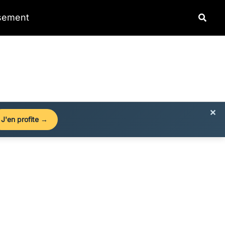
Reche
ssement
×
J'en profite →