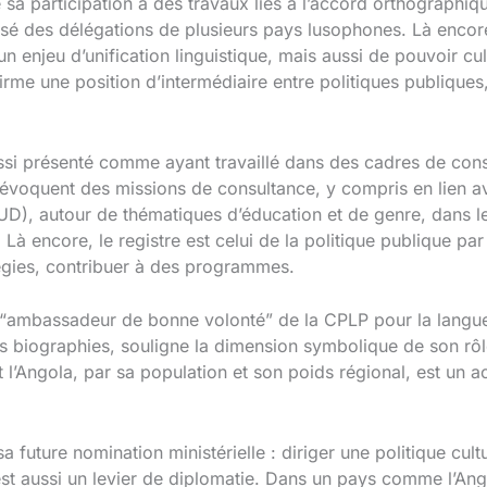
sa participation à des travaux liés à l’accord orthographiq
sé des délégations de plusieurs pays lusophones. Là encore,
un enjeu d’unification linguistique, mais aussi de pouvoir cul
irme une position d’intermédiaire entre politiques publique
si présenté comme ayant travaillé dans des cadres de consei
évoquent des missions de consultance, y compris en lien 
D), autour de thématiques d’éducation et de genre, dans le
Là encore, le registre est celui de la politique publique par 
gies, contribuer à des programmes.
“ambassadeur de bonne volonté” de la CPLP pour la langue 
es biographies, souligne la dimension symbolique de son rôl
et l’Angola, par sa population et son poids régional, est un
 future nomination ministérielle : diriger une politique cultu
est aussi un levier de diplomatie. Dans un pays comme l’Ango