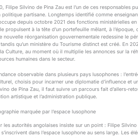
 Filipe Silvino de Pina Zau est l’un de ces responsables pub
a politique partisane. Longtemps identifié comme enseignan
il occupe depuis octobre 2021 des fonctions ministérielles e
le propulsent à la tête d’un portefeuille mêlant, à l’époque, 
nouvelle réorganisation gouvernementale redessine le périm
e, tandis qu’un ministère du Tourisme distinct est créé. En 20
Culture, au moment où il multiplie les annonces sur la réhab
sources humaines dans le secteur.
endance observable dans plusieurs pays lusophones : l’entr
rel, choisis pour incarner une diplomatie d’influence et un
ino de Pina Zau, il faut suivre un parcours fait d’allers-reto
tion artistique et l’administration publique.
biographie marquée par l’espace lusophone
r les autorités angolaises insiste sur un point : Filipe Silvin
s s’inscrivent dans l’espace lusophone au sens large. Les él