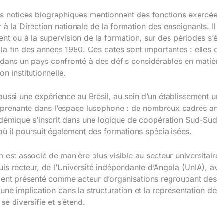
urs notices biographiques mentionnent des fonctions exercée
r à la Direction nationale de la formation des enseignants. Il 
nt ou à la supervision de la formation, sur des périodes s’
la fin des années 1980. Ces dates sont importantes : elles
 dans un pays confronté à des défis considérables en matièr
n institutionnelle.
ssi une expérience au Brésil, au sein d’un établissement univ
urprenante dans l’espace lusophone : de nombreux cadres an
démique s’inscrit dans une logique de coopération Sud-Sud.
où il poursuit également des formations spécialisées.
est associé de manière plus visible au secteur universitaire
s recteur, de l’Université indépendante d’Angola (UnIA), av
ement présenté comme acteur d’organisations regroupant des 
une implication dans la structuration et la représentation 
se diversifie et s’étend.