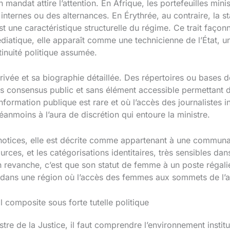
 mandat attire l’attention. En Afrique, les portefeuilles mi
nternes ou des alternances. En Érythrée, au contraire, la st
une caractéristique structurelle du régime. Ce trait façonn
iatique, elle apparaît comme une technicienne de l’État, u
tinuité politique assumée.
rivée et sa biographie détaillée. Des répertoires ou bases
s consensus public et sans élément accessible permettant 
nformation publique est rare et où l’accès des journalistes i
néanmoins à l’aura de discrétion qui entoure la ministre.
s notices, elle est décrite comme appartenant à une commun
ources, et les catégorisations identitaires, très sensibles dan
en revanche, c’est que son statut de femme à un poste régal
le dans une région où l’accès des femmes aux sommets de l’a
l composite sous forte tutelle politique
stre de la Justice, il faut comprendre l’environnement instit