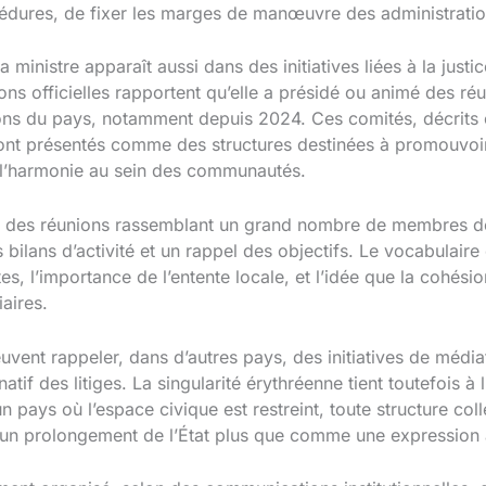
océdures, de fixer les marges de manœuvre des administratio
 ministre apparaît aussi dans des initiatives liées à la justi
ons officielles rapportent qu’elle a présidé ou animé des r
ions du pays, notamment depuis 2024. Ces comités, décrits
 sont présentés comme des structures destinées à promouvoir
r l’harmonie au sein des communautés.
 des réunions rassemblant un grand nombre de membres de
bilans d’activité et un rappel des objectifs. Le vocabulair
s, l’importance de l’entente locale, et l’idée que la cohésio
aires.
euvent rappeler, dans d’autres pays, des initiatives de médi
atif des litiges. La singularité érythréenne tient toutefois à
 pays où l’espace civique est restreint, toute structure coll
un prolongement de l’État plus que comme une expression 