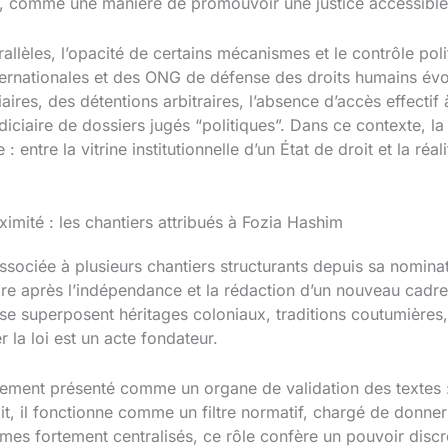
, comme une manière de promouvoir une justice accessible e
allèles, l’opacité de certains mécanismes et le contrôle poli
ternationales et des ONG de défense des droits humains évo
aires, des détentions arbitraires, l’absence d’accès effectif
udiciaire de dossiers jugés “politiques”. Dans ce contexte, la
ntre la vitrine institutionnelle d’un État de droit et la réali
imité : les chantiers attribués à Fozia Hashim
ssociée à plusieurs chantiers structurants depuis sa nominati
ire après l’indépendance et la rédaction d’un nouveau cadr
se superposent héritages coloniaux, traditions coutumières, 
r la loi est un acte fondateur.
alement présenté comme un organe de validation des textes 
dit, il fonctionne comme un filtre normatif, chargé de donne
mes fortement centralisés, ce rôle confère un pouvoir discre