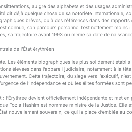
nslittérations, au gré des alphabets et des usages administra
té dit déjà quelque chose de sa notoriété internationale, s
iographiques brèves, ou à des références dans des rapports 
est connue, son parcours personnel l’est nettement moins :
des, sa trajectoire avant 1993 ou même sa date de naissance
trale de l’État érythréen
ste. Les éléments biographiques les plus solidement établi
ons élevées dans l’appareil judiciaire, notamment à la tête
vernement. Cette trajectoire, du siège vers l’exécutif, n’es
s l’urgence de l’indépendance et où les élites formées sont 
t : l’Érythrée devient officiellement indépendante et met e
e que Fozia Hashim est nommée ministre de la Justice. Elle
’État nouvellement souverain, ce qui la place d’emblée au c