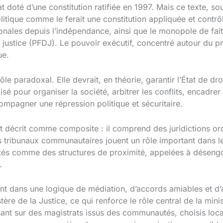
tat doté d’une constitution ratifiée en 1997. Mais ce texte, 
politique comme le ferait une constitution appliquée et con
ionales depuis l’indépendance, ainsi que le monopole de fait d
a justice (PFDJ). Le pouvoir exécutif, concentré autour du p
ue.
ôle paradoxal. Elle devrait, en théorie, garantir l’État de dro
é pour organiser la société, arbitrer les conflits, encadrer
compagner une répression politique et sécuritaire.
t décrit comme composite : il comprend des juridictions ordi
es tribunaux communautaires jouent un rôle important dans l
ntés comme des structures de proximité, appelées à désengo
.
vent dans une logique de médiation, d’accords amiables et 
tère de la Justice, ce qui renforce le rôle central de la min
t sur des magistrats issus des communautés, choisis local