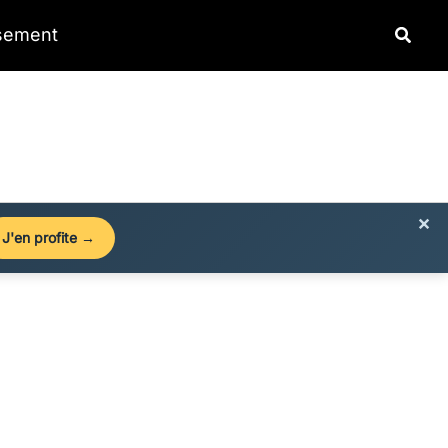
Reche
ssement
×
J'en profite →