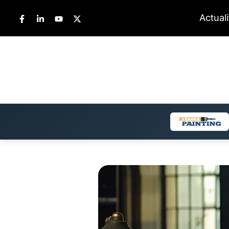
Aller
Actual
au
contenu