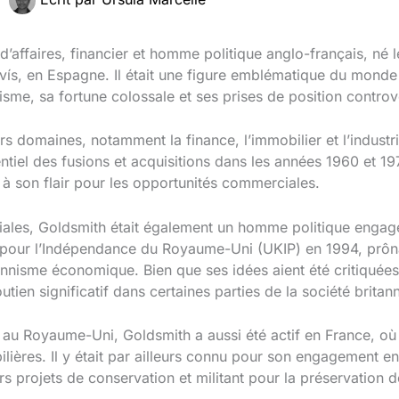
affaires, financier et homme politique anglo-français, né le
vís, en Espagne. Il était une figure emblématique du monde d
me, sa fortune colossale et ses prises de position controv
s domaines, notamment la finance, l’immobilier et l’industrie
entiel des fusions et acquisitions dans les années 1960 et 19
t à son flair pour les opportunités commerciales.
iales, Goldsmith était également un homme politique engag
arti pour l’Indépendance du Royaume-Uni (UKIP) en 1994, prô
onnisme économique. Bien que ses idées aient été critiquée
outien significatif dans certaines parties de la société britan
es au Royaume-Uni, Goldsmith a aussi été actif en France, o
lières. Il y était par ailleurs connu pour son engagement en
rs projets de conservation et militant pour la préservation d