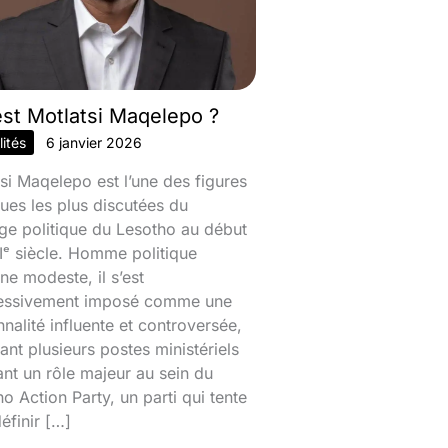
est Motlatsi Maqelepo ?
ités
6 janvier 2026
si Maqelepo est l’une des figures
ques les plus discutées du
ge politique du Lesotho au début
ᵉ siècle. Homme politique
ine modeste, il s’est
essivement imposé comme une
nalité influente et controversée,
nt plusieurs postes ministériels
ant un rôle majeur au sein du
o Action Party, un parti qui tente
éfinir […]