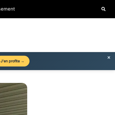
Reche
ssement
×
J'en profite →