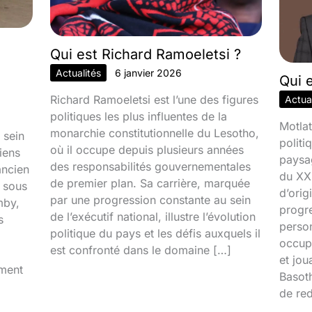
Qui est Richard Ramoeletsi ?
Actualités
6 janvier 2026
Qui 
Richard Ramoeletsi est l’une des figures
Actual
politiques les plus influentes de la
Motlat
monarchie constitutionnelle du Lesotho,
 sein
politi
où il occupe depuis plusieurs années
iens
paysa
des responsabilités gouvernementales
ancien
du XXI
de premier plan. Sa carrière, marquée
é sous
d’orig
par une progression constante au sein
mby,
progr
de l’exécutif national, illustre l’évolution
s
person
politique du pays et les défis auxquels il
occupa
est confronté dans le domaine […]
et jou
iment
Basoth
de red