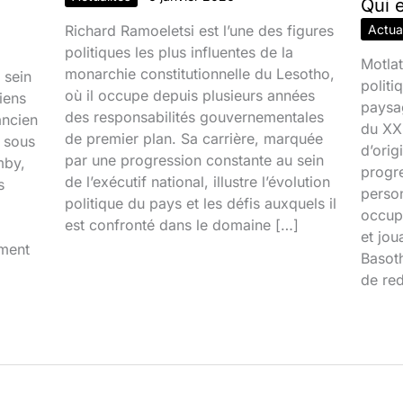
Qui 
Richard Ramoeletsi est l’une des figures
Actual
politiques les plus influentes de la
Motlat
monarchie constitutionnelle du Lesotho,
 sein
politi
où il occupe depuis plusieurs années
iens
paysa
des responsabilités gouvernementales
ancien
du XXI
de premier plan. Sa carrière, marquée
é sous
d’orig
par une progression constante au sein
mby,
progr
de l’exécutif national, illustre l’évolution
s
person
politique du pays et les défis auxquels il
occupa
est confronté dans le domaine […]
et jou
iment
Basoth
de red