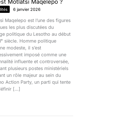
est Motlatsi Maqelepo ?
ités
6 janvier 2026
si Maqelepo est l’une des figures
ques les plus discutées du
ge politique du Lesotho au début
ᵉ siècle. Homme politique
ine modeste, il s’est
essivement imposé comme une
nalité influente et controversée,
nt plusieurs postes ministériels
ant un rôle majeur au sein du
o Action Party, un parti qui tente
éfinir […]