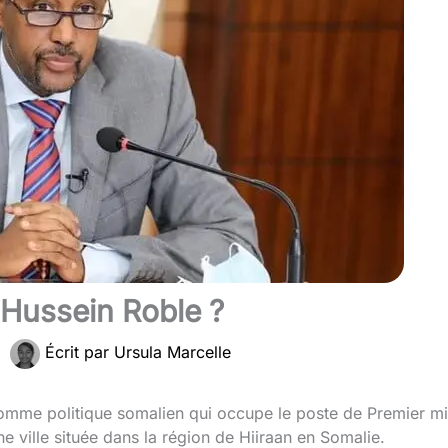
Hussein Roble ?
|
Écrit par
Ursula Marcelle
me politique somalien qui occupe le poste de Premier min
e ville située dans la région de Hiiraan en Somalie.