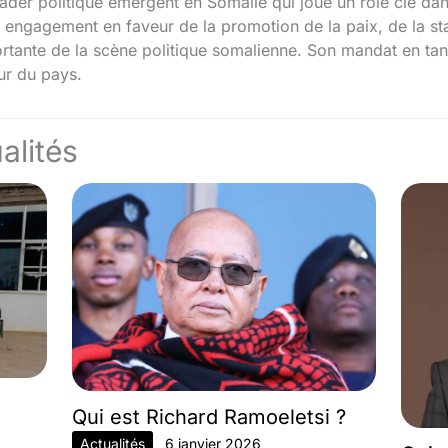
er politique émergent en Somalie qui joue un rôle clé dans 
 engagement en faveur de la promotion de la paix, de la stab
ortante de la scène politique somalienne. Son mandat en tan
eur du pays.
alités
Qui est Richard Ramoeletsi ?
Actualités
6 janvier 2026