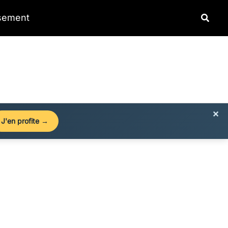
Reche
ssement
×
J'en profite →