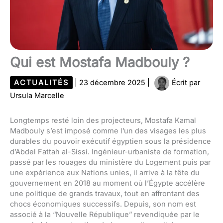
Qui est Mostafa Madbouly ?
ACTUALITÉS
|
23 décembre 2025
|
Écrit par
Ursula Marcelle
Longtemps resté loin des projecteurs, Mostafa Kamal
Madbouly s’est imposé comme l’un des visages les plus
durables du pouvoir exécutif égyptien sous la présidence
d’Abdel Fattah al-Sissi. Ingénieur-urbaniste de formation,
passé par les rouages du ministère du Logement puis par
une expérience aux Nations unies, il arrive à la tête du
gouvernement en 2018 au moment où l’Égypte accélère
une politique de grands travaux, tout en affrontant des
chocs économiques successifs. Depuis, son nom est
associé à la “Nouvelle République” revendiquée par le