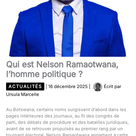
Qui est Nelson Ramaotwana,
l’homme politique ?
ACTUALITÉS
|
16 décembre 2025
|
Écrit par
Ursula Marcelle
Au Botswana, certains noms surgissent d’abord dans les
pages intérieures des journaux, au fil des congrès de
parti, des débats de procédure et des batailles juridiques,
avant de se retrouver propulsés au premier rang par un
tournant électoral. Nelson Ramaotwana appartient à cette