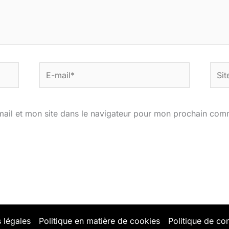
E-
Site
mail*
ail et mon site dans le navigateur pour mon prochain com
 légales
Politique en matière de cookies
Politique de con