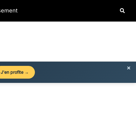
Reche
ssement
×
J'en profite →