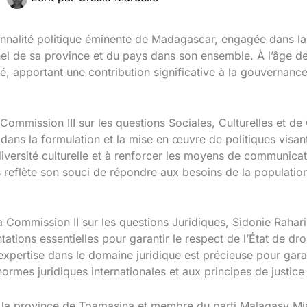
sonnalité politique éminente de Madagascar, engagée dans 
nel de sa province et du pays dans son ensemble. À l’âge de
, apportant une contribution significative à la gouvernan
 Commission III sur les questions Sociales, Culturelles et 
l dans la formulation et la mise en œuvre de politiques visant
versité culturelle et à renforcer les moyens de communicat
eflète son souci de répondre aux besoins de la populatio
Commission II sur les questions Juridiques, Sidonie Raharin
ations essentielles pour garantir le respect de l’État de droi
pertise dans le domaine juridique est précieuse pour garan
rmes juridiques internationales et aux principes de justice 
e la province de Toamasina et membre du parti Malagasy M