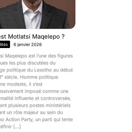
est Motlatsi Maqelepo ?
ités
6 janvier 2026
si Maqelepo est l’une des figures
ques les plus discutées du
ge politique du Lesotho au début
ᵉ siècle. Homme politique
ine modeste, il s’est
essivement imposé comme une
nalité influente et controversée,
nt plusieurs postes ministériels
ant un rôle majeur au sein du
o Action Party, un parti qui tente
éfinir […]