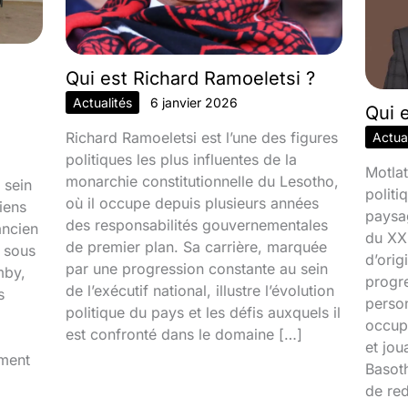
Qui est Richard Ramoeletsi ?
Actualités
6 janvier 2026
Qui 
Richard Ramoeletsi est l’une des figures
Actual
politiques les plus influentes de la
Motlat
monarchie constitutionnelle du Lesotho,
 sein
politi
où il occupe depuis plusieurs années
iens
paysa
des responsabilités gouvernementales
ancien
du XXI
de premier plan. Sa carrière, marquée
é sous
d’orig
par une progression constante au sein
mby,
progr
de l’exécutif national, illustre l’évolution
s
person
politique du pays et les défis auxquels il
occupa
est confronté dans le domaine […]
et jou
iment
Basoth
de red