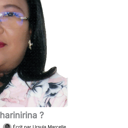
harinirina ?
|
Écrit par
Ursula Marcelle