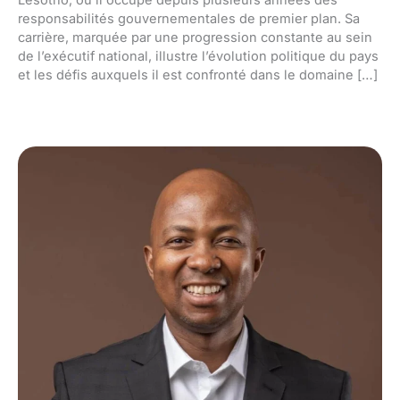
responsabilités gouvernementales de premier plan. Sa
carrière, marquée par une progression constante au sein
de l’exécutif national, illustre l’évolution politique du pays
et les défis auxquels il est confronté dans le domaine […]