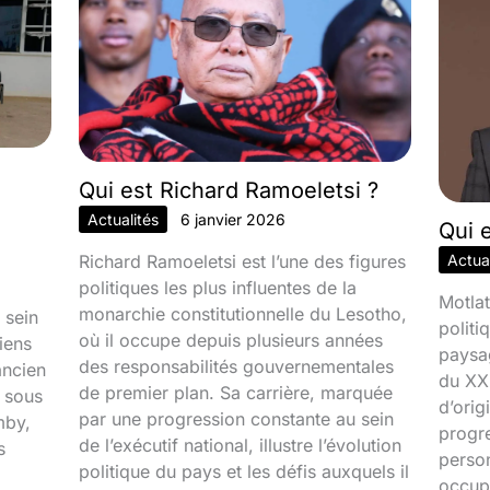
Qui est Richard Ramoeletsi ?
Actualités
6 janvier 2026
Qui 
Richard Ramoeletsi est l’une des figures
Actual
politiques les plus influentes de la
Motlat
monarchie constitutionnelle du Lesotho,
 sein
politi
où il occupe depuis plusieurs années
iens
paysa
des responsabilités gouvernementales
ancien
du XXI
de premier plan. Sa carrière, marquée
é sous
d’orig
par une progression constante au sein
mby,
progr
de l’exécutif national, illustre l’évolution
s
person
politique du pays et les défis auxquels il
occupa