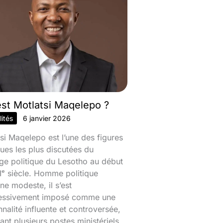
est Motlatsi Maqelepo ?
ités
6 janvier 2026
si Maqelepo est l’une des figures
ques les plus discutées du
ge politique du Lesotho au début
ᵉ siècle. Homme politique
ine modeste, il s’est
essivement imposé comme une
nalité influente et controversée,
nt plusieurs postes ministériels