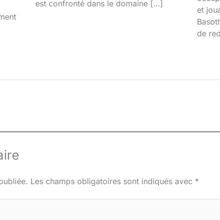
est confronté dans le domaine […]
et jou
iment
Basoth
de red
ire
publiée.
Les champs obligatoires sont indiqués avec
*