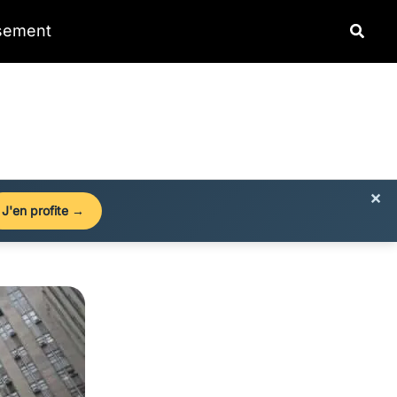
Reche
ssement
×
J'en profite →