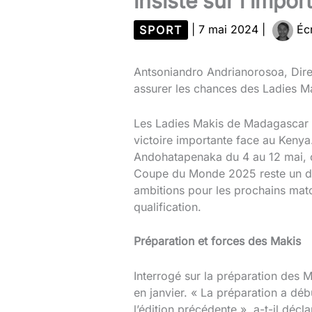
insiste sur l’impo
SPORT
|
7 mai 2024
|
Écr
Antsoniandro Andrianorosoa, Direc
assurer les chances des Ladies M
Les Ladies Makis de Madagascar o
victoire importante face au Kenya
Andohatapenaka du 4 au 12 mai, co
Coupe du Monde 2025 reste un déf
ambitions pour les prochains matc
qualification.
Préparation et forces des Makis
Interrogé sur la préparation des
en janvier. « La préparation a débu
l’édition précédente », a-t-il décl