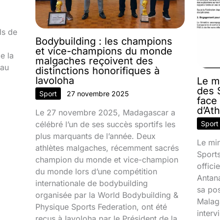
ls de
Bodybuilding : les champions
et vice-champions du monde
e la
malgaches reçoivent des
 au
distinctions honorifiques à
Iavoloha
Le m
des S
Sport
27 novembre 2025
face
d’At
Le 27 novembre 2025, Madagascar a
célébré l’un de ses succès sportifs les
Sport
plus marquants de l’année. Deux
Le min
athlètes malgaches, récemment sacrés
Sport
champion du monde et vice-champion
offic
du monde lors d’une compétition
Antana
internationale de bodybuilding
sa pos
organisée par la World Bodybuilding &
Malaga
Physique Sports Federation, ont été
interv
reçus à Iavoloha par le Président de la