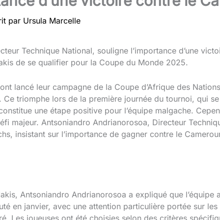
rtance d’une victoire contre le 
it par
Ursula Marcelle
teur Technique National, souligne l’importance d’une vict
akis de se qualifier pour la Coupe du Monde 2025.
nt lancé leur campagne de la Coupe d’Afrique des Nations
. Ce triomphe lors de la première journée du tournoi, qui s
nstitue une étape positive pour l’équipe malgache. Cependa
i majeur. Antsoniandro Andrianorosoa, Directeur Techniqu
hs, insistant sur l’importance de gagner contre le Camerou
 Makis, Antsoniandro Andrianorosoa a expliqué que l’équip
té en janvier, avec une attention particulière portée sur les 
aré. Les joueuses ont été choisies selon des critères spécifiqu