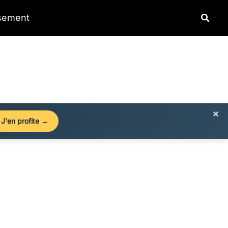
Reche
ssement
×
J'en profite →