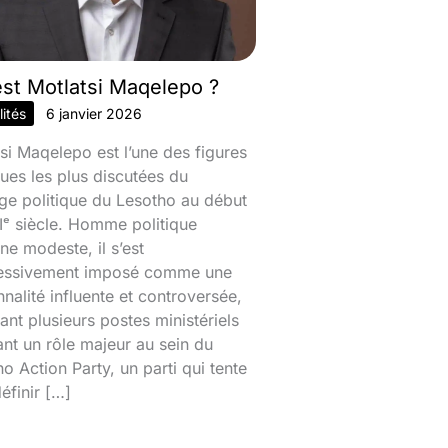
est Motlatsi Maqelepo ?
ités
6 janvier 2026
si Maqelepo est l’une des figures
ques les plus discutées du
ge politique du Lesotho au début
ᵉ siècle. Homme politique
ine modeste, il s’est
essivement imposé comme une
nalité influente et controversée,
nt plusieurs postes ministériels
ant un rôle majeur au sein du
o Action Party, un parti qui tente
éfinir […]