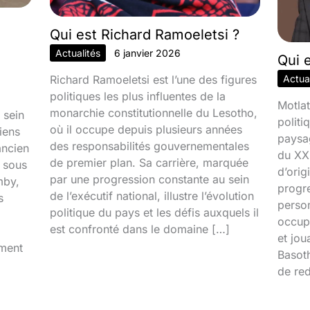
Qui est Richard Ramoeletsi ?
Actualités
6 janvier 2026
Qui 
Richard Ramoeletsi est l’une des figures
Actual
politiques les plus influentes de la
Motlat
monarchie constitutionnelle du Lesotho,
 sein
politi
où il occupe depuis plusieurs années
iens
paysa
des responsabilités gouvernementales
ancien
du XXI
de premier plan. Sa carrière, marquée
é sous
d’orig
par une progression constante au sein
mby,
progr
de l’exécutif national, illustre l’évolution
s
person
politique du pays et les défis auxquels il
occupa
est confronté dans le domaine […]
et jou
iment
Basoth
de red