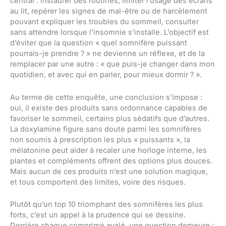
central : instaurer des routines, limiter l’usage des écrans
au lit, repérer les signes de mal-être ou de harcèlement
pouvant expliquer les troubles du sommeil, consulter
sans attendre lorsque l’insomnie s’installe. L’objectif est
d’éviter que la question « quel somnifère puissant
pourrais-je prendre ? » ne devienne un réflexe, et de la
remplacer par une autre : « que puis-je changer dans mon
quotidien, et avec qui en parler, pour mieux dormir ? ».
Au terme de cette enquête, une conclusion s’impose :
oui, il existe des produits sans ordonnance capables de
favoriser le sommeil, certains plus sédatifs que d’autres.
La doxylamine figure sans doute parmi les somnifères
non soumis à prescription les plus « puissants », la
mélatonine peut aider à recaler une horloge interne, les
plantes et compléments offrent des options plus douces.
Mais aucun de ces produits n’est une solution magique,
et tous comportent des limites, voire des risques.
Plutôt qu’un top 10 triomphant des somnifères les plus
forts, c’est un appel à la prudence qui se dessine.
Derrière chaque comprimé avalé, une question demeure :