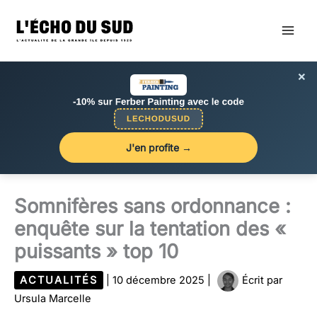
Aller
au
contenu
×
J'en profite →
Somnifères sans ordonnance :
enquête sur la tentation des «
puissants » top 10
ACTUALITÉS
|
10 décembre 2025
|
Écrit par
Ursula Marcelle