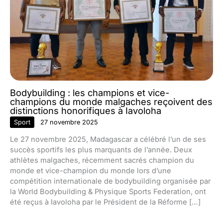
Bodybuilding : les champions et vice-
champions du monde malgaches reçoivent des
distinctions honorifiques à Iavoloha
Sport
27 novembre 2025
Le 27 novembre 2025, Madagascar a célébré l’un de ses
succès sportifs les plus marquants de l’année. Deux
athlètes malgaches, récemment sacrés champion du
monde et vice-champion du monde lors d’une
compétition internationale de bodybuilding organisée par
la World Bodybuilding & Physique Sports Federation, ont
été reçus à Iavoloha par le Président de la Réforme […]