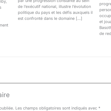
par une progression constante au sein
mby,
progr
de l’exécutif national, illustre l’évolution
s
person
politique du pays et les défis auxquels il
occupa
est confronté dans le domaine […]
et jou
iment
Basoth
de red
ire
publiée.
Les champs obligatoires sont indiqués avec
*