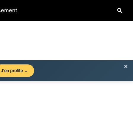
Reche
ssement
×
J'en profite →