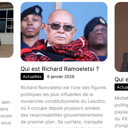
Qui est Richard Ramoeletsi ?
Actualités
6 janvier 2026
Qui 
Richard Ramoeletsi est l’une des figures
Actual
politiques les plus influentes de la
Motlat
monarchie constitutionnelle du Lesotho,
 sein
politi
où il occupe depuis plusieurs années
iens
paysa
des responsabilités gouvernementales
ancien
du XXI
de premier plan. Sa carrière, marquée
é sous
d’orig