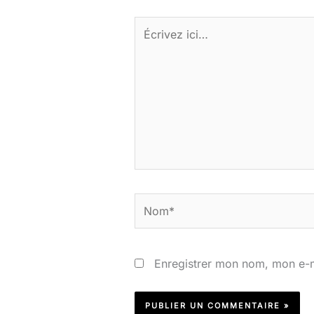
Écrivez
ici…
Nom*
Enregistrer mon nom, mon e-m