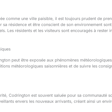
e comme une ville paisible, il est toujours prudent de pren
riser sa résidence et être conscient de son environnement s
iels. Les résidents et les visiteurs sont encouragés à reste
giques
ington peut être exposée aux phénomènes météorologiques t
itions météorologiques saisonnières et de suivre les consig
rité, Codrington est souvent saluée pour sa communauté sol
eillants envers les nouveaux arrivants, créant ainsi un envi