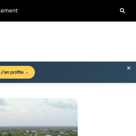
Reche
ssement
×
J'en profite →