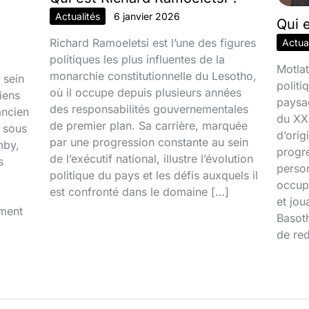
Actualités
6 janvier 2026
Qui 
Richard Ramoeletsi est l’une des figures
Actual
politiques les plus influentes de la
Motlat
monarchie constitutionnelle du Lesotho,
 sein
politi
où il occupe depuis plusieurs années
iens
paysa
des responsabilités gouvernementales
ancien
du XXI
de premier plan. Sa carrière, marquée
é sous
d’orig
par une progression constante au sein
mby,
progr
de l’exécutif national, illustre l’évolution
s
person
politique du pays et les défis auxquels il
occupa
est confronté dans le domaine […]
et jou
iment
Basoth
de red