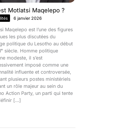
est Motlatsi Maqelepo ?
ités
6 janvier 2026
si Maqelepo est l’une des figures
ques les plus discutées du
ge politique du Lesotho au début
ᵉ siècle. Homme politique
ine modeste, il s’est
essivement imposé comme une
nalité influente et controversée,
nt plusieurs postes ministériels
ant un rôle majeur au sein du
o Action Party, un parti qui tente
éfinir […]