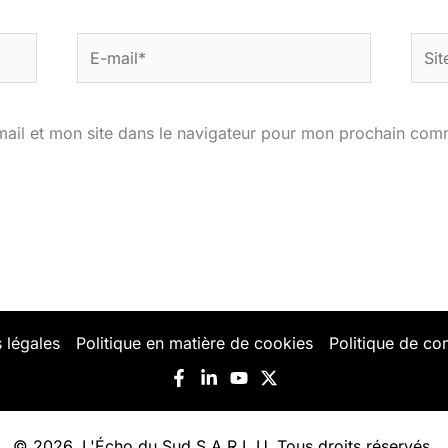
E-
Site
mail*
ail et mon site dans le navigateur pour mon prochain com
 légales
Politique en matière de cookies
Politique de con
© 2026, L'Écho du Sud S.A.R.L.U. Tous droits réservés.