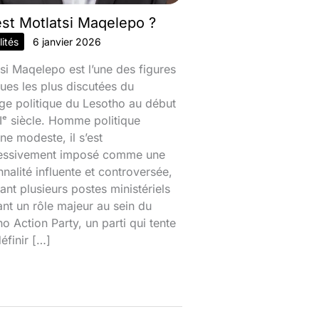
est Motlatsi Maqelepo ?
ités
6 janvier 2026
si Maqelepo est l’une des figures
ques les plus discutées du
ge politique du Lesotho au début
ᵉ siècle. Homme politique
ine modeste, il s’est
essivement imposé comme une
nalité influente et controversée,
nt plusieurs postes ministériels
ant un rôle majeur au sein du
o Action Party, un parti qui tente
éfinir […]