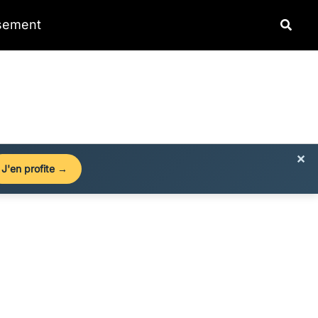
Reche
ssement
×
J'en profite →