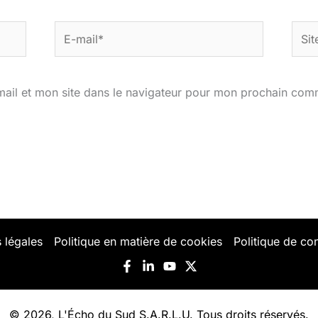
E-
Site
mail*
ail et mon site dans le navigateur pour mon prochain com
 légales
Politique en matière de cookies
Politique de con
© 2026, L'Écho du Sud S.A.R.L.U. Tous droits réservés.