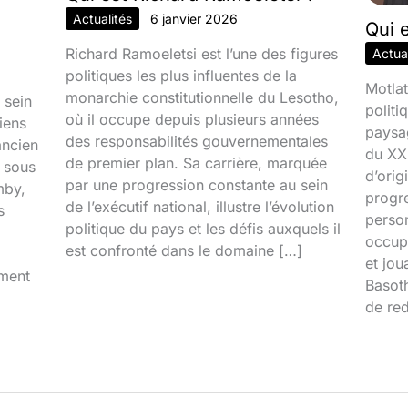
Actualités
6 janvier 2026
Qui 
Richard Ramoeletsi est l’une des figures
Actual
politiques les plus influentes de la
Motlat
monarchie constitutionnelle du Lesotho,
 sein
politi
où il occupe depuis plusieurs années
iens
paysa
des responsabilités gouvernementales
ancien
du XXI
de premier plan. Sa carrière, marquée
é sous
d’orig
par une progression constante au sein
mby,
progr
de l’exécutif national, illustre l’évolution
s
person
politique du pays et les défis auxquels il
occupa
est confronté dans le domaine […]
et jou
iment
Basoth
de red