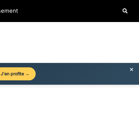
Reche
ssement
×
J'en profite →