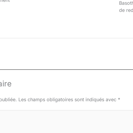
iment
Basoth
de red
ire
publiée.
Les champs obligatoires sont indiqués avec
*