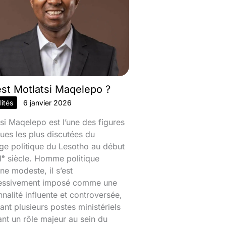
est Motlatsi Maqelepo ?
ités
6 janvier 2026
si Maqelepo est l’une des figures
ques les plus discutées du
ge politique du Lesotho au début
ᵉ siècle. Homme politique
ine modeste, il s’est
essivement imposé comme une
nalité influente et controversée,
nt plusieurs postes ministériels
ant un rôle majeur au sein du