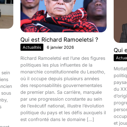
Qui est Richard Ramoeletsi ?
Actualités
6 janvier 2026
Qui 
Richard Ramoeletsi est l’une des figures
Actual
politiques les plus influentes de la
Motlat
monarchie constitutionnelle du Lesotho,
 sein
politi
où il occupe depuis plusieurs années
iens
paysa
des responsabilités gouvernementales
ancien
du XXI
de premier plan. Sa carrière, marquée
é sous
d’orig
par une progression constante au sein
mby,
progr
de l’exécutif national, illustre l’évolution
s
person
politique du pays et les défis auxquels il
occupa
est confronté dans le domaine […]
et jou