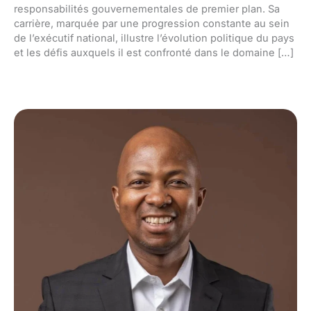
responsabilités gouvernementales de premier plan. Sa
carrière, marquée par une progression constante au sein
de l’exécutif national, illustre l’évolution politique du pays
et les défis auxquels il est confronté dans le domaine […]