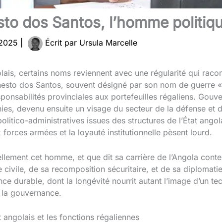
sto dos Santos, l’homme politiqu
 2025
|
Écrit par
Ursula Marcelle
ais, certains noms reviennent avec une régularité qui raconte
rnesto dos Santos, souvent désigné par son nom de guerre « 
esponsabilités provinciales aux portefeuilles régaliens. Gou
ies, devenu ensuite un visage du secteur de la défense et d
 politico-administratives issues des structures de l’État ang
ux forces armées et la loyauté institutionnelle pèsent lourd.
éellement cet homme, et que dit sa carrière de l’Angola con
ivile, de sa recomposition sécuritaire, et de sa diplomatie 
nce durable, dont la longévité nourrit autant l’image d’un tec
r la gouvernance.
t angolais et les fonctions régaliennes