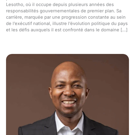
Lesotho, où il occupe depuis plusieurs années des
responsabilités gouvernementales de premier plan. Sa
carrière, marquée par une progression constante au sein
de l’exécutif national, illustre l’évolution politique du pays
et les défis auxquels il est confronté dans le domaine […]