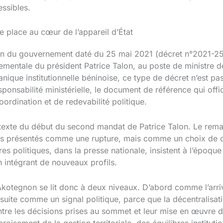
essibles.
 place au cœur de l’appareil d’État
ion du gouvernement daté du 25 mai 2021 (décret n°2021-25
entale du président Patrice Talon, au poste de ministre de 
que institutionnelle béninoise, ce type de décret n’est pas u
ponsabilité ministérielle, le document de référence qui officia
ordination et de redevabilité politique.
texte du début du second mandat de Patrice Talon. Le rema
as présentés comme une rupture, mais comme un choix de c
s politiques, dans la presse nationale, insistent à l’époque s
n intégrant de nouveaux profils.
otegnon se lit donc à deux niveaux. D’abord comme l’arri
suite comme un signal politique, parce que la décentralisati
 entre les décisions prises au sommet et leur mise en œuvre
croisement de la gestion territoriale, des équilibres institu