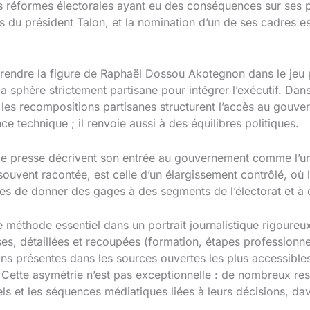
es réformes électorales ayant eu des conséquences sur ses p
s du président Talon, et la nomination d’un de ses cadres 
endre la figure de Raphaël Dossou Akotegnon dans le jeu poli
la sphère strictement partisane pour intégrer l’exécutif. Dan
 les recompositions partisanes structurent l’accès au gouvern
 technique ; il renvoie aussi à des équilibres politiques.
s de presse décrivent son entrée au gouvernement comme l’u
 souvent racontée, est celle d’un élargissement contrôlé, où 
bles de donner des gages à des segments de l’électorat et à 
 méthode essentiel dans un portrait journalistique rigoureux,
es, détaillées et recoupées (formation, étapes professionne
s présentes dans les sources ouvertes les plus accessibles
s. Cette asymétrie n’est pas exceptionnelle : de nombreux re
els et les séquences médiatiques liées à leurs décisions, d