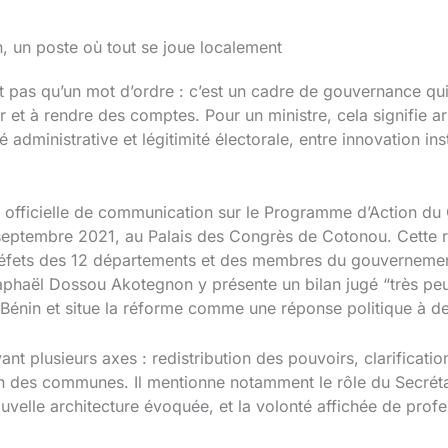
n, un poste où tout se joue localement
est pas qu’un mot d’ordre : c’est un cadre de gouvernance qu
 et à rendre des comptes. Pour un ministre, cela signifie ar
é administrative et légitimité électorale, entre innovation ins
me officielle de communication sur le Programme d’Action 
 septembre 2021, au Palais des Congrès de Cotonou. Cette r
éfets des 12 départements et des membres du gouvernement.
Raphaël Dossou Akotegnon y présente un bilan jugé “très peu
 Bénin et situe la réforme comme une réponse politique à des 
 plusieurs axes : redistribution des pouvoirs, clarification
ein des communes. Il mentionne notamment le rôle du Secrét
elle architecture évoquée, et la volonté affichée de profes