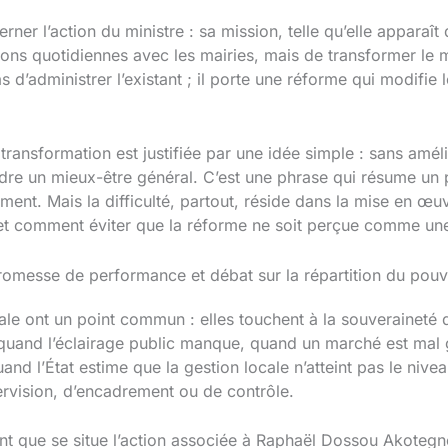
rner l’action du ministre : sa mission, telle qu’elle apparaî
ions quotidiennes avec les mairies, mais de transformer le
s d’administrer l’existant ; il porte une réforme qui modifie
e transformation est justifiée par une idée simple : sans amé
teindre un mieux-être général. C’est une phrase qui résume un p
ement. Mais la difficulté, partout, réside dans la mise en œuv
et comment éviter que la réforme ne soit perçue comme une
romesse de performance et débat sur la répartition du pouv
le ont un point commun : elles touchent à la souveraineté 
uand l’éclairage public manque, quand un marché est mal gé
nd l’État estime que la gestion locale n’atteint pas le niveau
rvision, d’encadrement ou de contrôle.
nt que se situe l’action associée à Raphaël Dossou Akotegn